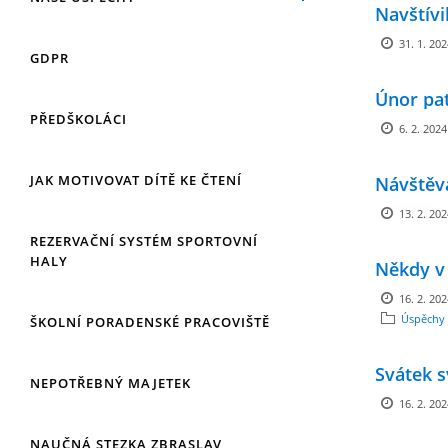
Navštívi
31. 1. 20
GDPR
Únor pat
PŘEDŠKOLÁCI
6. 2. 2024
JAK MOTIVOVAT DÍTĚ KE ČTENÍ
Návštěv
13. 2. 20
REZERVAČNÍ SYSTÉM SPORTOVNÍ
HALY
Někdy v
16. 2. 20
Úspěchy 
ŠKOLNÍ PORADENSKÉ PRACOVIŠTĚ
Svátek s
NEPOTŘEBNÝ MAJETEK
16. 2. 20
NAUČNÁ STEZKA ZBRASLAV