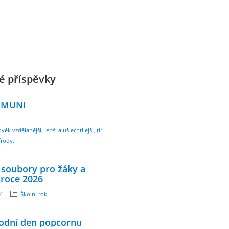
é příspěvky
 MUNI
ověk vzdělanější, lepší a ušlechtilejší, tím víc
írody.
 soubory pro žáky a
 roce 2026
24
Školní rok
odní den popcornu