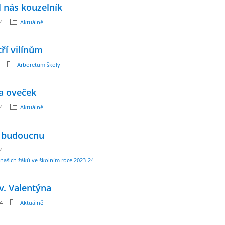
l nás kouzelník
24
Aktuálně
ří vilínům
Arboretum školy
a oveček
24
Aktuálně
 budoucnu
24
našich žáků ve školním roce 2023-24
v. Valentýna
24
Aktuálně