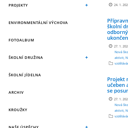
PROJEKTY
24. 1. 20
Přípravn
ENVIRONMENTÁLNÍ VÝCHOVA
školní d
odborný
ukončen
FOTOALBUM
27. 1. 20
Nová ško
ŠKOLNÍ DRUŽINA
aktivit, 
vzdělává
ŠKOLNÍ JÍDELNA
Projekt
učeben a
se posun
ARCHIV
27. 1. 20
Nová ško
KROUŽKY
aktivit, 
vzdělává
NAŠE ÚSPĚCHY