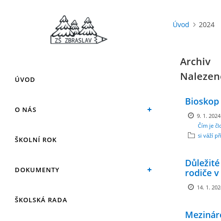
Úvod
2024
Archiv
Nalezen
ÚVOD
Bioskop
O NÁS
9. 1. 2024
Čím je čl
si váží př
ŠKOLNÍ ROK
Důležité
DOKUMENTY
rodiče v
14. 1. 20
ŠKOLSKÁ RADA
Mezinár