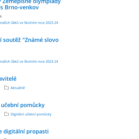
y Zeměpisné olympiády
es Brno-venkov
24
našich žáků ve školním roce 2023-24
í soutěž "Známé slovo
našich žáků ve školním roce 2023-24
avitelé
Aktuálně
í učební pomůcky
Digitální učební pomůcky
 digitální propasti