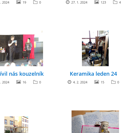
. 2024
19
0
27. 1. 2024
123
4
možnosti efektivního
vzdělávání
ívil nás kouzelník
Keramika leden 24
. 2024
16
0
4. 2. 2024
15
0