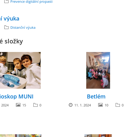
Prevence digitální propasti
í výuka
Distanční výuka
é složky
ioskop MUNI
Betlém
. 2024
15
0
11. 1. 2024
10
0