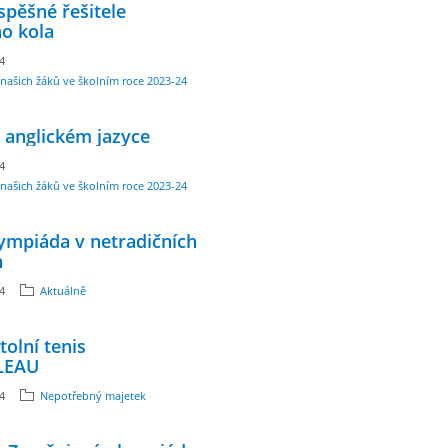
pěšné řešitele
o kola
24
našich žáků ve školním roce 2023-24
 anglickém jazyce
24
našich žáků ve školním roce 2023-24
ympiáda v netradičních
h
24
Aktuálně
tolní tenis
LEAU
24
Nepotřebný majetek