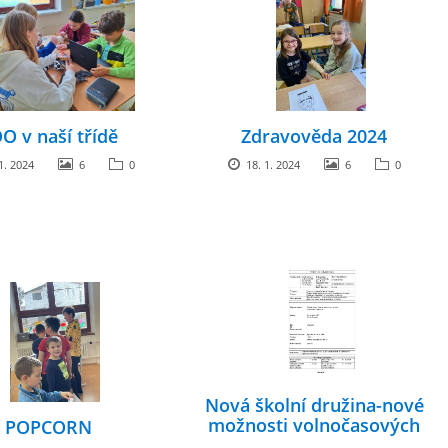
O v naší třídě
Zdravověda 2024
1. 2024
6
0
18. 1. 2024
6
0
Nová školní družina-nové
možnosti volnočasových
POPCORN
aktivit, Nové třídy-nové