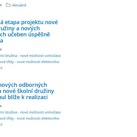
24
Aktuálně
á etapa projektu nové
ružiny a nových
ch učeben úspěšně
a
24
lní družina - nové možnosti volnočasových
Nové třídy - nové možnosti efektivního
ní
 nových odborných
 nové školní družiny
ul blíže k realizaci
24
lní družina - nové možnosti volnočasových
Nové třídy - nové možnosti efektivního
ní