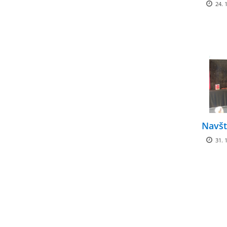
24. 1
Navšt
31. 1