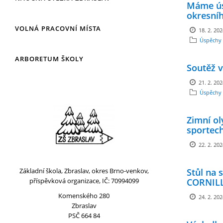
Máme ús
okresníh
VOLNÁ PRACOVNÍ MÍSTA
18. 2. 20
Úspěchy 
ARBORETUM ŠKOLY
Soutěž v
21. 2. 20
Úspěchy 
Zimní ol
sportec
22. 2. 20
Základní škola, Zbraslav, okres Brno-venkov,
Stůl na s
příspěvková organizace, IČ: 70994099
CORNIL
Komenského 280
24. 2. 20
Zbraslav
PSČ 664 84