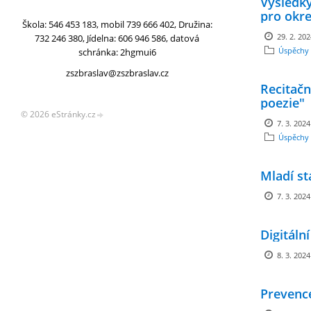
Výsledk
pro okr
Škola: 546 453 183, mobil 739 666 402, Družina:
29. 2. 20
732 246 380, Jídelna: 606 946 586, datová
Úspěchy 
schránka: 2hgmui6
zszbraslav@zszbraslav.cz
Recitačn
poezie"
© 2026 eStránky.cz
7. 3. 2024
Úspěchy 
Mladí st
7. 3. 2024
Digitáln
8. 3. 2024
Prevence