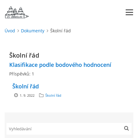
Úvod
Dokumenty
Školní řád
ÚVOD
Školní řád
O NÁS
Klasifikace podle bodového hodnocení
Příspěvků:
1
ŠKOLNÍ ROK
Školní řád
DOKUMENTY
1. 9. 2022
Školní řád
ŠKOLSKÁ RADA
PROJEKTY