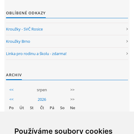
ENVIRONMENTÁLNÍ VÝCHOVA
OBLÍBENÉ ODKAZY
Kroužky - SVČ Rosice
FOTOALBUM
Kroužky Brno
ŠKOLNÍ DRUŽINA
Linka pro rodinu a školu - zdarma!
ŠKOLNÍ JÍDELNA
ARCHIV
ARCHIV
<<
srpen
>>
<<
2026
>>
KROUŽKY
Po
Út
St
Čt
Pá
So
Ne
1
2
NAŠE ÚSPĚCHY
3
4
5
6
7
8
9
Používáme soubory cookies