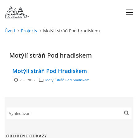
Úvod
Projekty
Motýlí stráň Pod hradiskem
ÚVOD
Motýlí stráň Pod hradiskem
O NÁS
Motýlí stráň Pod Hradiskem
ŠKOLNÍ ROK
7. 5. 2015
Motýlí stráň Pod hradiskem
DOKUMENTY
ŠKOLSKÁ RADA
PROJEKTY
OBLÍBENÉ ODKAZY