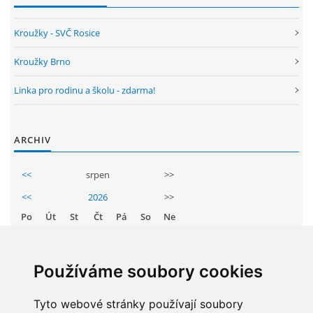
ENVIRONMENTÁLNÍ VÝCHOVA
Kroužky - SVČ Rosice
Kroužky Brno
FOTOALBUM
Linka pro rodinu a školu - zdarma!
ŠKOLNÍ DRUŽINA
ARCHIV
ŠKOLNÍ JÍDELNA
<<
srpen
>>
<<
2026
>>
ARCHIV
Po
Út
St
Čt
Pá
So
Ne
1
2
KROUŽKY
3
4
5
6
7
8
9
Používáme soubory cookies
10
11
12
13
14
15
16
NAŠE ÚSPĚCHY
17
Tyto webové stránky používají soubory
18
19
20
21
22
23