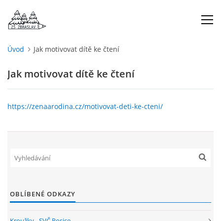
Úvod
Jak motivovat dítě ke čtení
ÚVOD
Jak motivovat dítě ke čtení
O NÁS
https://zenaarodina.cz/motivovat-deti-ke-cteni/
ŠKOLNÍ ROK
DOKUMENTY
ŠKOLSKÁ RADA
OBLÍBENÉ ODKAZY
PROJEKTY
Kroužky - SVČ Rosice