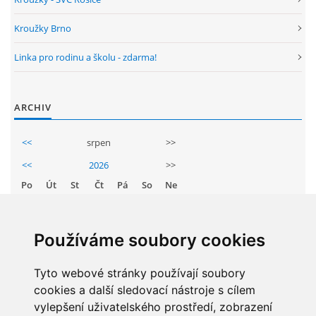
ENVIRONMENTÁLNÍ VÝCHOVA
Kroužky Brno
Linka pro rodinu a školu - zdarma!
FOTOALBUM
ARCHIV
ŠKOLNÍ DRUŽINA
<<
srpen
>>
ŠKOLNÍ JÍDELNA
<<
2026
>>
Po
Út
St
Čt
Pá
So
Ne
ARCHIV
1
2
3
4
5
6
7
8
9
Používáme soubory cookies
KROUŽKY
10
11
12
13
14
15
16
17
Tyto webové stránky používají soubory
18
19
20
21
22
23
NAŠE ÚSPĚCHY
cookies a další sledovací nástroje s cílem
24
25
26
27
28
29
30
vylepšení uživatelského prostředí, zobrazení