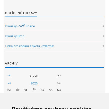
ENVIRONMENTÁLNÍ VÝCHOVA
OBLÍBENÉ ODKAZY
FOTOALBUM
Kroužky - SVČ Rosice
Kroužky Brno
ŠKOLNÍ DRUŽINA
Linka pro rodinu a školu - zdarma!
ŠKOLNÍ JÍDELNA
ARCHIV
ARCHIV
<<
srpen
>>
<<
2026
>>
KROUŽKY
Po
Út
St
Čt
Pá
So
Ne
1
2
NAŠE ÚSPĚCHY
3
4
5
6
7
8
9