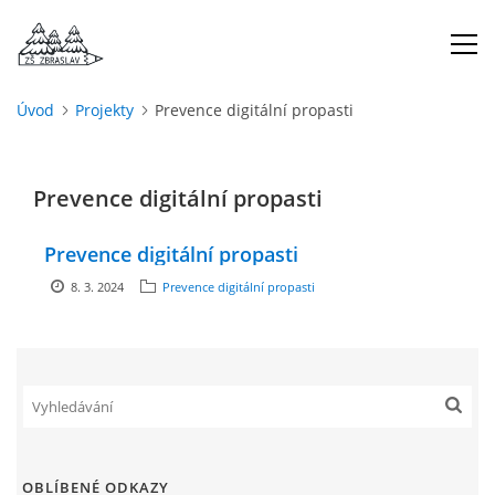
Úvod
Projekty
Prevence digitální propasti
ÚVOD
Prevence digitální propasti
O NÁS
Prevence digitální propasti
ŠKOLNÍ ROK
8. 3. 2024
Prevence digitální propasti
DOKUMENTY
ŠKOLSKÁ RADA
PROJEKTY
OBLÍBENÉ ODKAZY