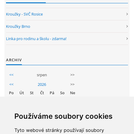
ENVIRONMENTÁLNÍ VÝCHOVA
Kroužky - SVČ Rosice
Kroužky Brno
FOTOALBUM
Linka pro rodinu a školu - zdarma!
ŠKOLNÍ DRUŽINA
ARCHIV
ŠKOLNÍ JÍDELNA
<<
srpen
>>
<<
2026
>>
ARCHIV
Po
Út
St
Čt
Pá
So
Ne
1
2
KROUŽKY
3
4
5
6
7
8
9
Používáme soubory cookies
10
11
12
13
14
15
16
NAŠE ÚSPĚCHY
17
Tyto webové stránky používají soubory
18
19
20
21
22
23