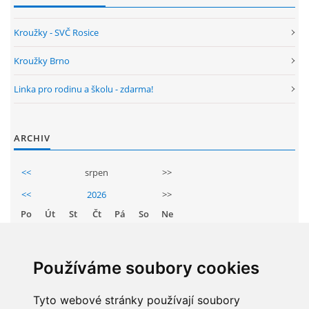
ENVIRONMENTÁLNÍ VÝCHOVA
Kroužky - SVČ Rosice
Kroužky Brno
FOTOALBUM
Linka pro rodinu a školu - zdarma!
ŠKOLNÍ DRUŽINA
ARCHIV
ŠKOLNÍ JÍDELNA
<<
srpen
>>
<<
2026
>>
ARCHIV
Po
Út
St
Čt
Pá
So
Ne
1
2
KROUŽKY
3
4
5
6
7
8
9
Používáme soubory cookies
10
11
12
13
14
15
16
NAŠE ÚSPĚCHY
17
Tyto webové stránky používají soubory
18
19
20
21
22
23