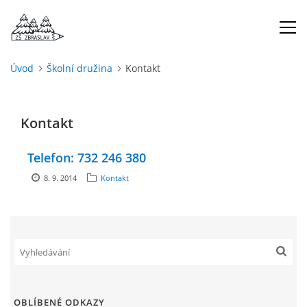
Úvod
Školní družina
Kontakt
ÚVOD
Kontakt
O NÁS
Telefon: 732 246 380
ŠKOLNÍ ROK
8. 9. 2014
Kontakt
DOKUMENTY
ŠKOLSKÁ RADA
PROJEKTY
OBLÍBENÉ ODKAZY