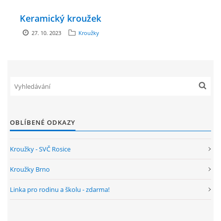
Keramický kroužek
ENVIRONMENTÁLNÍ VÝCHOVA
27. 10. 2023
Kroužky
FOTOALBUM
ŠKOLNÍ DRUŽINA
ŠKOLNÍ JÍDELNA
OBLÍBENÉ ODKAZY
ARCHIV
Kroužky - SVČ Rosice
Kroužky Brno
KROUŽKY
Linka pro rodinu a školu - zdarma!
NAŠE ÚSPĚCHY