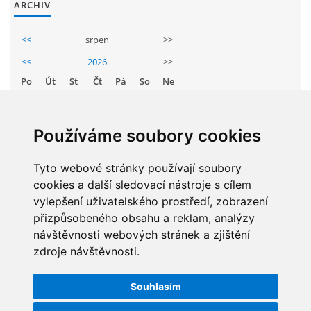
ARCHIV
GDPR
<<
srpen
>>
PŘEDŠKOLÁCI
<<
2026
>>
Po
Út
St
Čt
Pá
So
Ne
JAK MOTIVOVAT DÍTĚ KE ČTENÍ
1
2
3
4
5
6
7
8
9
Používáme soubory cookies
REZERVAČNÍ SYSTÉM SPORTOVNÍ HALY
10
11
12
13
14
15
16
17
Tyto webové stránky používají soubory
18
19
20
21
22
23
ŠKOLNÍ PORADENSKÉ PRACOVIŠTĚ
cookies a další sledovací nástroje s cílem
24
25
26
27
28
29
30
vylepšení uživatelského prostředí, zobrazení
31
přizpůsobeného obsahu a reklam, analýzy
NEPOTŘEBNÝ MAJETEK
návštěvnosti webových stránek a zjištění
zdroje návštěvnosti.
STATISTIKY
NAUČNÁ STEZKA ZBRASLAV
Souhlasím
Celkem:
5831211
VOLNÁ PRACOVNÍ MÍSTA