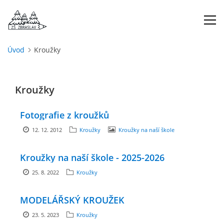
Úvod
Kroužky
ÚVOD
Kroužky
O NÁS
Fotografie z kroužků
ŠKOLNÍ ROK
12. 12. 2012
Kroužky
Kroužky na naší škole
DOKUMENTY
Kroužky na naší škole - 2025-2026
25. 8. 2022
Kroužky
ŠKOLSKÁ RADA
MODELÁŘSKÝ KROUŽEK
PROJEKTY
23. 5. 2023
Kroužky