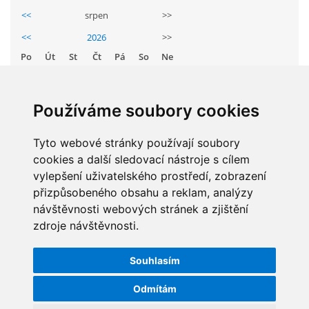
GDPR
<<
srpen
>>
<<
2026
>>
PŘEDŠKOLÁCI
Po
Út
St
Čt
Pá
So
Ne
1
2
JAK MOTIVOVAT DÍTĚ KE ČTENÍ
3
4
5
6
7
8
9
Používáme soubory cookies
10
11
12
13
14
15
16
REZERVAČNÍ SYSTÉM SPORTOVNÍ HALY
17
Tyto webové stránky používají soubory
18
19
20
21
22
23
cookies a další sledovací nástroje s cílem
24
25
26
27
28
29
30
vylepšení uživatelského prostředí, zobrazení
ŠKOLNÍ PORADENSKÉ PRACOVIŠTĚ
31
přizpůsobeného obsahu a reklam, analýzy
návštěvnosti webových stránek a zjištění
NEPOTŘEBNÝ MAJETEK
zdroje návštěvnosti.
STATISTIKY
Souhlasím
NAUČNÁ STEZKA ZBRASLAV
Celkem:
5832067
Měsíc:
62247
Odmítám
VOLNÁ PRACOVNÍ MÍSTA