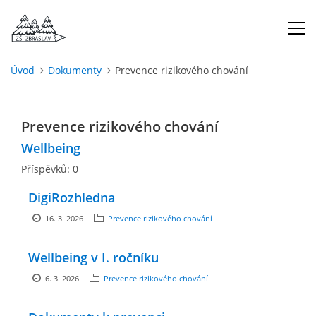
Úvod
Dokumenty
Prevence rizikového chování
ÚVOD
Prevence rizikového chování
O NÁS
Wellbeing
Příspěvků:
0
ŠKOLNÍ ROK
DigiRozhledna
DOKUMENTY
16. 3. 2026
Prevence rizikového chování
Wellbeing v I. ročníku
ŠKOLSKÁ RADA
6. 3. 2026
Prevence rizikového chování
PROJEKTY