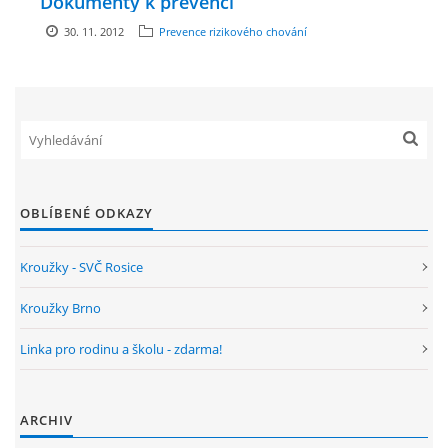
Dokumenty k prevenci
30. 11. 2012
Prevence rizikového chování
ENVIRONMENTÁLNÍ VÝCHOVA
FOTOALBUM
ŠKOLNÍ DRUŽINA
OBLÍBENÉ ODKAZY
ŠKOLNÍ JÍDELNA
Kroužky - SVČ Rosice
ARCHIV
Kroužky Brno
KROUŽKY
Linka pro rodinu a školu - zdarma!
NAŠE ÚSPĚCHY
ARCHIV