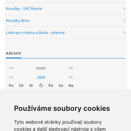
GDPR
Kroužky - SVČ Rosice
Kroužky Brno
PŘEDŠKOLÁCI
Linka pro rodinu a školu - zdarma!
JAK MOTIVOVAT DÍTĚ KE ČTENÍ
ARCHIV
REZERVAČNÍ SYSTÉM SPORTOVNÍ HALY
<<
srpen
>>
ŠKOLNÍ PORADENSKÉ PRACOVIŠTĚ
<<
2026
>>
Po
Út
St
Čt
Pá
So
Ne
1
2
NEPOTŘEBNÝ MAJETEK
3
4
5
6
7
8
9
Používáme soubory cookies
NAUČNÁ STEZKA ZBRASLAV
10
11
12
13
14
15
16
17
Tyto webové stránky používají soubory
18
19
20
21
22
23
cookies a další sledovací nástroje s cílem
VOLNÁ PRACOVNÍ MÍSTA