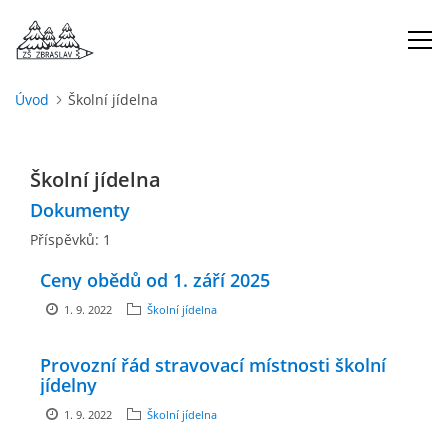
Úvod
Školní jídelna
ÚVOD
Školní jídelna
O NÁS
Dokumenty
Příspěvků:
1
ŠKOLNÍ ROK
Ceny obědů od 1. září 2025
DOKUMENTY
1. 9. 2022
Školní jídelna
Provozní řád stravovací místnosti školní
ŠKOLSKÁ RADA
jídelny
1. 9. 2022
Školní jídelna
PROJEKTY