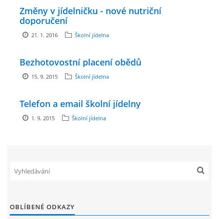
Změny v jídelničku - nové nutriční
ENVIRONMENTÁLNÍ VÝCHOVA
doporučení
21. 1. 2016
Školní jídelna
FOTOALBUM
Bezhotovostní placení obědů
15. 9. 2015
Školní jídelna
ŠKOLNÍ DRUŽINA
Telefon a email školní jídelny
ŠKOLNÍ JÍDELNA
1. 9. 2015
Školní jídelna
ARCHIV
KROUŽKY
NAŠE ÚSPĚCHY
OBLÍBENÉ ODKAZY