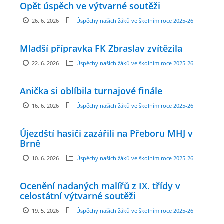
Opět úspěch ve výtvarné soutěži
ENVIRONMENTÁLNÍ VÝCHOVA
26. 6. 2026
Úspěchy našich žáků ve školním roce 2025-26
Mladší přípravka FK Zbraslav zvítězila
FOTOALBUM
22. 6. 2026
Úspěchy našich žáků ve školním roce 2025-26
ŠKOLNÍ DRUŽINA
Anička si oblíbila turnajové finále
16. 6. 2026
Úspěchy našich žáků ve školním roce 2025-26
ŠKOLNÍ JÍDELNA
Újezdští hasiči zazářili na Přeboru MHJ v
ARCHIV
Brně
10. 6. 2026
Úspěchy našich žáků ve školním roce 2025-26
KROUŽKY
Ocenění nadaných malířů z IX. třídy v
celostátní výtvarné soutěži
NAŠE ÚSPĚCHY
19. 5. 2026
Úspěchy našich žáků ve školním roce 2025-26