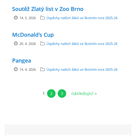
GDPR
Soutěž Zlatý list v Zoo Brno
14. 5. 2026
Úspěchy našich žáků ve školním roce 2025-26
PŘEDŠKOLÁCI
McDonald's Cup
JAK MOTIVOVAT DÍTĚ KE ČTENÍ
20. 4. 2026
Úspěchy našich žáků ve školním roce 2025-26
Pangea
REZERVAČNÍ SYSTÉM SPORTOVNÍ HALY
14. 4. 2026
Úspěchy našich žáků ve školním roce 2025-26
ŠKOLNÍ PORADENSKÉ PRACOVIŠTĚ
1
2
3
následující »
NEPOTŘEBNÝ MAJETEK
NAUČNÁ STEZKA ZBRASLAV
VOLNÁ PRACOVNÍ MÍSTA