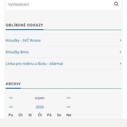
ARBORETUM ŠKOLY
OBLÍBENÉ ODKAZY
Kroužky - SVČ Rosice
Kroužky Brno
Linka pro rodinu a školu - zdarma!
Základní škola, Zbraslav, okres Brno-venkov, příspěvková
ARCHIV
organizace, IČ: 70994099
Komenského 280
<<
srpen
>>
Zbraslav
PSČ 664 84
<<
2026
>>
Po
Út
St
Čt
Pá
So
Ne
Škola: 546 453 183, mobil 739 666 402, Družina: 732 246 380, Jídelna:
1
2
606 946 586, datová schránka: 2hgmui6