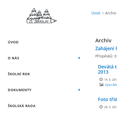
Úvod
Archiv
Archiv
ÚVOD
Zahájení 
Příspěvků:
0
O NÁS
Devátá t
2013
ŠKOLNÍ ROK
14. 6. 20
Výlet Bř
DOKUMENTY
Foto tří
ŠKOLSKÁ RADA
29. 5. 20