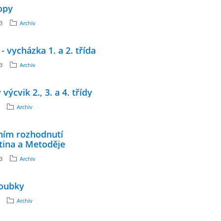
opy
13
Archiv
- vycházka 1. a 2. třída
13
Archiv
výcvik 2., 3. a 4. třídy
Archiv
ním rozhodnutí
tina a Metoděje
13
Archiv
zoubky
Archiv