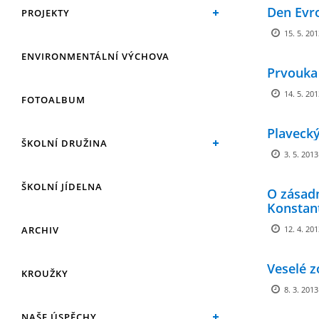
Den Evr
PROJEKTY
15. 5. 20
ENVIRONMENTÁLNÍ VÝCHOVA
Prvouka 
14. 5. 20
FOTOALBUM
Plavecký 
ŠKOLNÍ DRUŽINA
3. 5. 2013
ŠKOLNÍ JÍDELNA
O zásad
Konstan
ARCHIV
12. 4. 20
Veselé 
KROUŽKY
8. 3. 2013
NAŠE ÚSPĚCHY