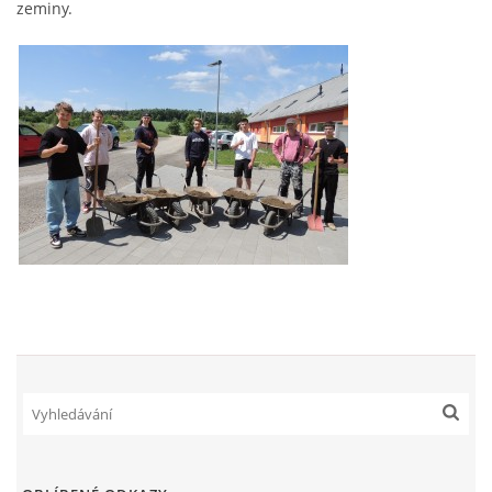
zeminy.
ENVIRONMENTÁLNÍ VÝCHOVA
FOTOALBUM
ŠKOLNÍ DRUŽINA
ŠKOLNÍ JÍDELNA
ARCHIV
KROUŽKY
NAŠE ÚSPĚCHY