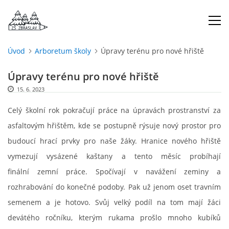
Úvod
Arboretum školy
Úpravy terénu pro nové hřiště
ÚVOD
Úpravy terénu pro nové hřiště
15. 6. 2023
O NÁS
Celý školní rok pokračují práce na úpravách prostranství za
ŠKOLNÍ ROK
asfaltovým hřištěm, kde se postupně rýsuje nový prostor pro
budoucí hrací prvky pro naše žáky. Hranice nového hřiště
DOKUMENTY
vymezují vysázené kaštany a tento měsíc probíhají
finální zemní práce. Spočívají v navážení zeminy a
ŠKOLSKÁ RADA
rozhrabování do konečné podoby. Pak už jenom oset travním
semenem a je hotovo. Svůj velký podíl na tom mají žáci
devátého ročníku, kterým rukama prošlo mnoho kubíků
PROJEKTY