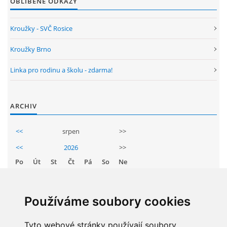
OBLÍBENÉ ODKAZY
GDPR
Kroužky - SVČ Rosice
PŘEDŠKOLÁCI
Kroužky Brno
Linka pro rodinu a školu - zdarma!
JAK MOTIVOVAT DÍTĚ KE ČTENÍ
REZERVAČNÍ SYSTÉM SPORTOVNÍ HALY
ARCHIV
<<
srpen
>>
ŠKOLNÍ PORADENSKÉ PRACOVIŠTĚ
<<
2026
>>
Po
Út
St
Čt
Pá
So
Ne
NEPOTŘEBNÝ MAJETEK
1
2
3
4
5
6
7
8
9
NAUČNÁ STEZKA ZBRASLAV
Používáme soubory cookies
10
11
12
13
14
15
16
17
Tyto webové stránky používají soubory
18
19
20
21
22
23
VOLNÁ PRACOVNÍ MÍSTA