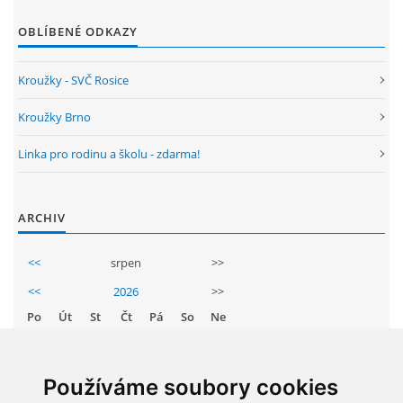
OBLÍBENÉ ODKAZY
ENVIRONMENTÁLNÍ VÝCHOVA
Kroužky - SVČ Rosice
FOTOALBUM
Kroužky Brno
ŠKOLNÍ DRUŽINA
Linka pro rodinu a školu - zdarma!
ŠKOLNÍ JÍDELNA
ARCHIV
ARCHIV
<<
srpen
>>
<<
2026
>>
KROUŽKY
Po
Út
St
Čt
Pá
So
Ne
1
2
NAŠE ÚSPĚCHY
3
4
5
6
7
8
9
Používáme soubory cookies
10
11
12
13
14
15
16