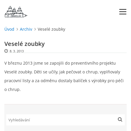
Úvod
Archiv
Veselé zoubky
ÚVOD
Veselé zoubky
8. 3. 2013
O NÁS
V březnu 2013 jsme se zapojili do preventivního projektu
ŠKOLNÍ ROK
Veselé zoubky. Děti se učily, jak pečovat o chrup, vyplňovaly
pracovní listy a za odměnu dostaly balíček s výrobky pro péči
DOKUMENTY
o chrup.
ŠKOLSKÁ RADA
PROJEKTY