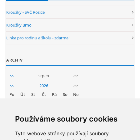
ENVIRONMENTÁLNÍ VÝCHOVA
Kroužky - SVČ Rosice
Kroužky Brno
FOTOALBUM
Linka pro rodinu a školu - zdarma!
ŠKOLNÍ DRUŽINA
ARCHIV
ŠKOLNÍ JÍDELNA
<<
srpen
>>
<<
2026
>>
ARCHIV
Po
Út
St
Čt
Pá
So
Ne
1
2
KROUŽKY
3
4
5
6
7
8
9
Používáme soubory cookies
10
11
12
13
14
15
16
NAŠE ÚSPĚCHY
17
Tyto webové stránky používají soubory
18
19
20
21
22
23