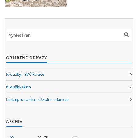
GDPR
PŘEDŠKOLÁCI
JAK MOTIVOVAT DÍTĚ KE ČTENÍ
OBLÍBENÉ ODKAZY
REZERVAČNÍ SYSTÉM SPORTOVNÍ HALY
Kroužky - SVČ Rosice
ŠKOLNÍ PORADENSKÉ PRACOVIŠTĚ
Kroužky Brno
NEPOTŘEBNÝ MAJETEK
Linka pro rodinu a školu - zdarma!
NAUČNÁ STEZKA ZBRASLAV
ARCHIV
<<
srpen
>>
VOLNÁ PRACOVNÍ MÍSTA