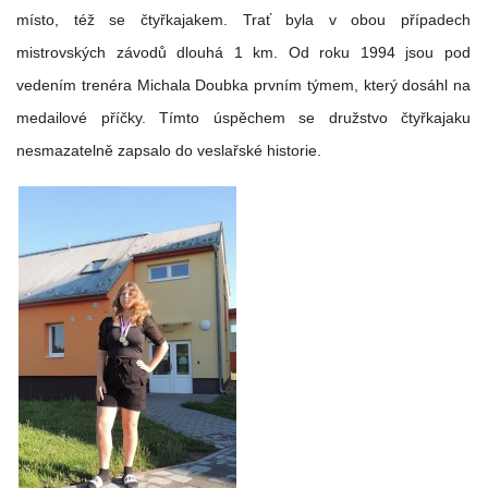
místo, též se čtyřkajakem. Trať byla v obou případech
ENVIRONMENTÁLNÍ VÝCHOVA
mistrovských závodů dlouhá 1 km. Od roku 1994 jsou pod
vedením trenéra Michala Doubka prvním týmem, který dosáhl na
FOTOALBUM
medailové příčky. Tímto úspěchem se družstvo čtyřkajaku
nesmazatelně zapsalo do veslařské historie.
ŠKOLNÍ DRUŽINA
ŠKOLNÍ JÍDELNA
ARCHIV
KROUŽKY
NAŠE ÚSPĚCHY