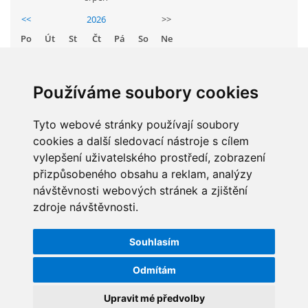
<<
2026
>>
Po
Út
St
Čt
Pá
So
Ne
ARBORETUM ŠKOLY
1
2
3
4
5
6
7
8
9
Používáme soubory cookies
10
11
12
13
14
15
16
17
Tyto webové stránky používají soubory
18
19
20
21
22
23
cookies a další sledovací nástroje s cílem
24
25
26
27
28
29
30
vylepšení uživatelského prostředí, zobrazení
31
přizpůsobeného obsahu a reklam, analýzy
návštěvnosti webových stránek a zjištění
Základní škola, Zbraslav, okres Brno-venkov, příspěvková
zdroje návštěvnosti.
organizace, IČ: 70994099
STATISTIKY
Komenského 280
Souhlasím
Zbraslav
Celkem:
5829540
PSČ 664 84
Měsíc:
62710
Odmítám
Škola: 546 453 183, mobil 739 666 402, Družina: 732 246 380, Jídelna:
Den:
1209
Upravit mé předvolby
606 946 586, datová schránka: 2hgmui6