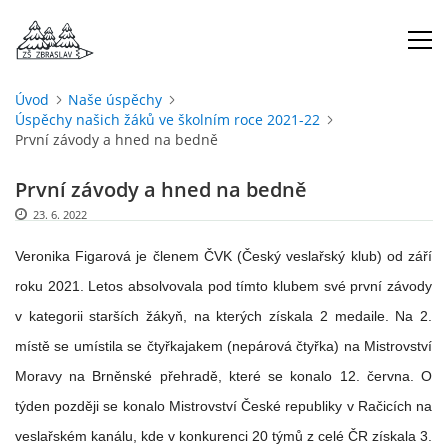
Úvod
Naše úspěchy
Úspěchy našich žáků ve školním roce 2021-22
ÚVOD
První závody a hned na bedně
O NÁS
První závody a hned na bedně
23. 6. 2022
ŠKOLNÍ ROK
Veronika Figarová je členem ČVK (Český veslařský klub) od září
roku 2021. Letos absolvovala pod tímto klubem své první závody
DOKUMENTY
v kategorii starších žákyň, na kterých získala 2 medaile. Na 2.
místě se umístila se čtyřkajakem (nepárová čtyřka) na Mistrovství
ŠKOLSKÁ RADA
Moravy na Brněnské přehradě, které se konalo 12. června. O
týden později se konalo Mistrovství České republiky v Račicích na
PROJEKTY
veslařském kanálu, kde v konkurenci 20 týmů z celé ČR získala 3.