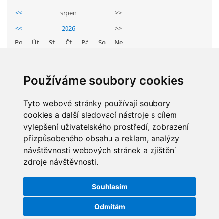
<<
srpen
>>
ARBORETUM ŠKOLY
<<
2026
>>
Po
Út
St
Čt
Pá
So
Ne
1
2
3
4
5
6
7
8
9
Používáme soubory cookies
10
11
12
13
14
15
16
17
Tyto webové stránky používají soubory
18
19
20
21
22
23
cookies a další sledovací nástroje s cílem
24
25
26
27
28
29
30
vylepšení uživatelského prostředí, zobrazení
31
přizpůsobeného obsahu a reklam, analýzy
Základní škola, Zbraslav, okres Brno-venkov, příspěvková
organizace, IČ: 70994099
návštěvnosti webových stránek a zjištění
zdroje návštěvnosti.
Komenského 280
STATISTIKY
Zbraslav
PSČ 664 84
Souhlasím
Celkem:
5829923
Škola: 546 453 183, mobil 739 666 402, Družina: 732 246 380, Jídelna:
Měsíc:
62728
Odmítám
606 946 586, datová schránka: 2hgmui6