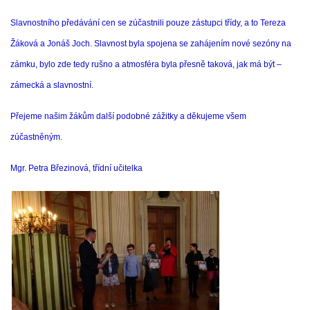
Slavnostního předávání cen se zúčastnili pouze zástupci třídy, a to Tereza
ENVIRONMENTÁLNÍ VÝCHOVA
Žáková a Jonáš Joch. Slavnost byla spojena se zahájením nové sezóny na
zámku, bylo zde tedy rušno a atmosféra byla přesně taková, jak má být –
FOTOALBUM
zámecká a slavnostní.
ŠKOLNÍ DRUŽINA
Přejeme našim žákům další podobné zážitky a děkujeme všem
zúčastněným.
ŠKOLNÍ JÍDELNA
Mgr. Petra Březinová, třídní učitelka
ARCHIV
KROUŽKY
NAŠE ÚSPĚCHY