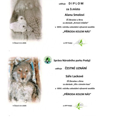
GDPR
PŘEDŠKOLÁCI
JAK MOTIVOVAT DÍTĚ KE ČTENÍ
REZERVAČNÍ SYSTÉM SPORTOVNÍ HALY
ŠKOLNÍ PORADENSKÉ PRACOVIŠTĚ
NEPOTŘEBNÝ MAJETEK
NAUČNÁ STEZKA ZBRASLAV
VOLNÁ PRACOVNÍ MÍSTA