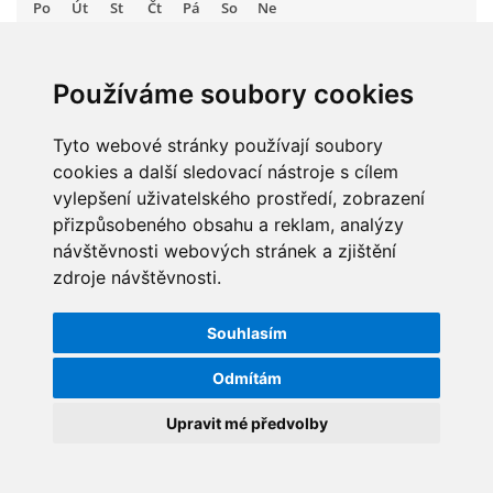
Po
Út
St
Čt
Pá
So
Ne
zszbraslav@zszbraslav.cz
1
2
3
4
5
6
7
8
9
Používáme soubory cookies
© 2026 eStránky.cz
10
11
12
13
14
15
16
17
Tyto webové stránky používají soubory
18
19
20
21
22
23
cookies a další sledovací nástroje s cílem
24
25
26
27
28
29
30
vylepšení uživatelského prostředí, zobrazení
31
přizpůsobeného obsahu a reklam, analýzy
návštěvnosti webových stránek a zjištění
zdroje návštěvnosti.
STATISTIKY
Souhlasím
Celkem:
5830540
Měsíc:
62837
Odmítám
Den:
1262
Upravit mé předvolby
Online:
22