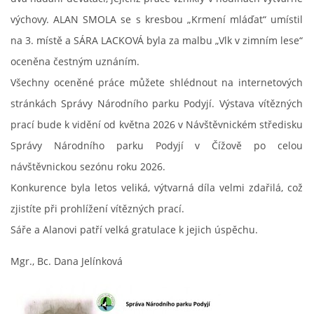
výchovy. ALAN SMOLA se s kresbou „Krmení mláďat“ umístil
ENVIRONMENTÁLNÍ VÝCHOVA
na 3. místě a SÁRA LACKOVÁ byla za malbu „Vlk v zimním lese“
oceněna čestným uznáním.
FOTOALBUM
Všechny oceněné práce můžete shlédnout na internetových
stránkách Správy Národního parku Podyjí. Výstava vítězných
ŠKOLNÍ DRUŽINA
prací bude k vidění od května 2026 v Návštěvnickém středisku
Správy Národního parku Podyjí v Čížově po celou
ŠKOLNÍ JÍDELNA
návštěvnickou sezónu roku 2026.
Konkurence byla letos veliká, výtvarná díla velmi zdařilá, což
ARCHIV
zjistíte při prohlížení vítězných prací.
Sáře a Alanovi patří velká gratulace k jejich úspěchu.
KROUŽKY
Mgr., Bc. Dana Jelínková
NAŠE ÚSPĚCHY