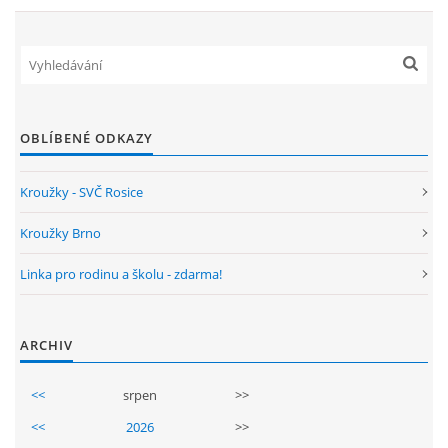
ARBORETUM ŠKOLY
OBLÍBENÉ ODKAZY
Kroužky - SVČ Rosice
Kroužky Brno
Linka pro rodinu a školu - zdarma!
Základní škola, Zbraslav, okres Brno-venkov, příspěvková
organizace, IČ: 70994099
Komenského 280
ARCHIV
Zbraslav
PSČ 664 84
<<
srpen
>>
Škola: 546 453 183, mobil 739 666 402, Družina: 732 246 380, Jídelna:
<<
2026
>>
606 946 586, datová schránka: 2hgmui6