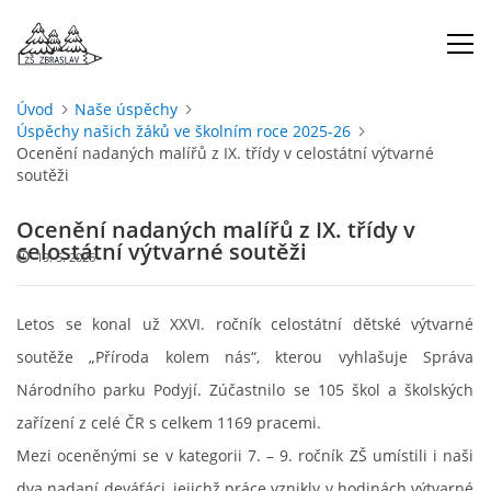
Úvod
Naše úspěchy
Úspěchy našich žáků ve školním roce 2025-26
ÚVOD
Ocenění nadaných malířů z IX. třídy v celostátní výtvarné
soutěži
O NÁS
Ocenění nadaných malířů z IX. třídy v
celostátní výtvarné soutěži
19. 5. 2026
ŠKOLNÍ ROK
Letos se konal už XXVI. ročník celostátní dětské výtvarné
DOKUMENTY
soutěže „Příroda kolem nás“, kterou vyhlašuje Správa
Národního parku Podyjí. Zúčastnilo se 105 škol a školských
ŠKOLSKÁ RADA
zařízení z celé ČR s celkem 1169 pracemi.
Mezi oceněnými se v kategorii 7. – 9. ročník ZŠ umístili i naši
PROJEKTY
dva nadaní deváťáci, jejichž práce vznikly v hodinách výtvarné