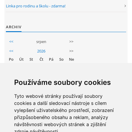
Linka pro rodinu a školu - zdarma!
ARBORETUM ŠKOLY
ARCHIV
<<
srpen
>>
<<
2026
>>
Po
Út
St
Čt
Pá
So
Ne
1
2
3
4
5
6
7
8
9
Používáme soubory cookies
Základní škola, Zbraslav, okres Brno-venkov, příspěvková
10
11
12
13
14
15
16
organizace, IČ: 70994099
17
Tyto webové stránky používají soubory
18
19
20
21
22
23
Komenského 280
cookies a další sledovací nástroje s cílem
Zbraslav
24
25
26
27
28
29
30
vylepšení uživatelského prostředí, zobrazení
PSČ 664 84
31
přizpůsobeného obsahu a reklam, analýzy
návštěvnosti webových stránek a zjištění
Škola: 546 453 183, mobil 739 666 402, Družina: 732 246 380, Jídelna:
606 946 586, datová schránka: 2hgmui6
zdroje návštěvnosti.