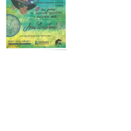
ENVIRONMENTÁLNÍ VÝCHOVA
FOTOALBUM
ŠKOLNÍ DRUŽINA
ŠKOLNÍ JÍDELNA
ARCHIV
KROUŽKY
NAŠE ÚSPĚCHY