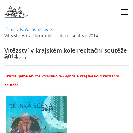
Úvod
Naše úspěchy
Vítězství v krajském kole recitační soutěže 2014
ÚVOD
Vítězství v krajském kole recitační soutěže
O NÁS
2014
12. 5. 2014
ŠKOLNÍ ROK
Gratulujeme Aničce Strašákové - vyhrála krajské kolo recitační
soutěže!
DOKUMENTY
ŠKOLSKÁ RADA
PROJEKTY