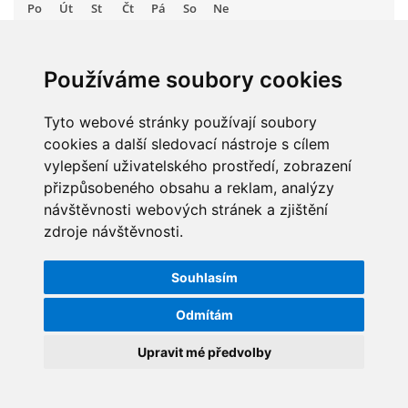
Po
Út
St
Čt
Pá
So
Ne
1
2
ARBORETUM ŠKOLY
3
4
5
6
7
8
9
Používáme soubory cookies
10
11
12
13
14
15
16
17
Tyto webové stránky používají soubory
18
19
20
21
22
23
cookies a další sledovací nástroje s cílem
24
25
26
27
28
29
30
vylepšení uživatelského prostředí, zobrazení
31
přizpůsobeného obsahu a reklam, analýzy
návštěvnosti webových stránek a zjištění
zdroje návštěvnosti.
STATISTIKY
Základní škola, Zbraslav, okres Brno-venkov, příspěvková
organizace, IČ: 70994099
Souhlasím
Celkem:
5829624
Komenského 280
Měsíc:
62695
Odmítám
Zbraslav
PSČ 664 84
Den:
1212
Upravit mé předvolby
Online:
25
Škola: 546 453 183, mobil 739 666 402, Družina: 732 246 380, Jídelna:
606 946 586, datová schránka: 2hgmui6