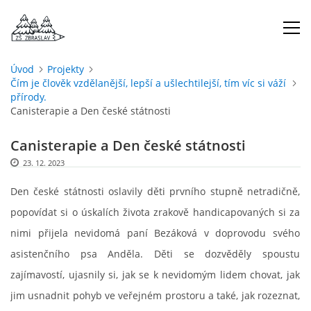
Úvod
Projekty
Čím je člověk vzdělanější, lepší a ušlechtilejší, tím víc si váží
ÚVOD
přírody.
Canisterapie a Den české státnosti
O NÁS
Canisterapie a Den české státnosti
23. 12. 2023
ŠKOLNÍ ROK
Den české státnosti oslavily děti prvního stupně netradičně,
DOKUMENTY
popovídat si o úskalích života zrakově handicapovaných si za
nimi přijela nevidomá paní Bezáková v doprovodu svého
ŠKOLSKÁ RADA
asistenčního psa Anděla. Děti se dozvěděly spoustu
zajímavostí, ujasnily si, jak se k nevidomým lidem chovat, jak
jim usnadnit pohyb ve veřejném prostoru a také, jak rozeznat,
PROJEKTY