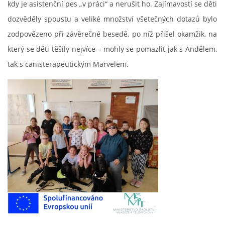
kdy je asistenční pes „v práci“ a nerušit ho. Zajímavostí se děti
dozvěděly spoustu a veliké množství všetečných dotazů bylo
ENVIRONMENTÁLNÍ VÝCHOVA
zodpovězeno při závěrečné besedě, po níž přišel okamžik, na
který se děti těšily nejvíce – mohly se pomazlit jak s Andělem,
FOTOALBUM
tak s canisterapeutickým Marvelem.
ŠKOLNÍ DRUŽINA
ŠKOLNÍ JÍDELNA
ARCHIV
KROUŽKY
NAŠE ÚSPĚCHY