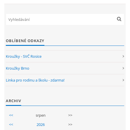
GDPR
PŘEDŠKOLÁCI
JAK MOTIVOVAT DÍTĚ KE ČTENÍ
OBLÍBENÉ ODKAZY
Kroužky - SVČ Rosice
REZERVAČNÍ SYSTÉM SPORTOVNÍ HALY
Kroužky Brno
ŠKOLNÍ PORADENSKÉ PRACOVIŠTĚ
Linka pro rodinu a školu - zdarma!
NEPOTŘEBNÝ MAJETEK
ARCHIV
NAUČNÁ STEZKA ZBRASLAV
<<
srpen
>>
<<
2026
>>
VOLNÁ PRACOVNÍ MÍSTA