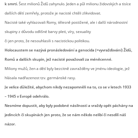
k smrti.
Šest milionů Židů zahynulo. Jeden a půl milionu židovských a tisíce
dalších dětí zemřely, protože je nacisté chtěli zlikvidovat.
ARBORETUM ŠKOLY
Nacisté také vyhlazovali Romy, tělesně postižené, ale i další národnostní
skupiny z důvodu odlišné barvy pleti, víry, sexuality
či jen proto, že nesouhlasili s nacistickou politikou.
Holocaustem se nazývá pronásledování
a genocida (=vyvražďování) Židů,
Romů a dalších skupin, jež nacisté považovali za méněcenné.
Miliony mužů, žen a dětí byly bezcitně zavražděny ve jménu ideologie, jež
hlásala nadřazenost tzv. germánské rasy.
Je velice důležité, abychom nikdy nezapomněli na to, co se v letech 1933
Základní škola, Zbraslav, okres Brno-venkov, příspěvková
organizace, IČ: 70994099
– 1945 v Evropě odehrálo.
Komenského 280
Nesmíme dopustit, aby byly podobné násilnosti
a vraždy opět páchány na
Zbraslav
jedincích či skupinách jen proto, že se nám někdo nelíbí či nesdílí náš
PSČ 664 84
názor.
Škola: 546 453 183, mobil 739 666 402, Družina: 732 246 380, Jídelna:
606 946 586, datová schránka: 2hgmui6