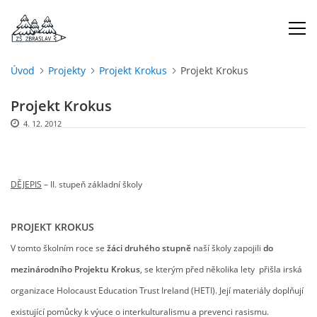
Úvod
Projekty
Projekt Krokus
Projekt Krokus
ÚVOD
Projekt Krokus
4. 12. 2012
O NÁS
ŠKOLNÍ ROK
DĚJEPIS
– II. stupeň základní školy
DOKUMENTY
PROJEKT KROKUS
V tomto školním roce se
žáci druhého
stupně
naší školy zapojili
do
ŠKOLSKÁ RADA
mezinárodního
Projektu Krokus
, se kterým před několika
lety přišla irská
organizace Holocaust Education Trust Ireland (HETI). Její materiály doplňují
PROJEKTY
existující pomůcky k výuce o interkulturalismu a prevenci rasismu.