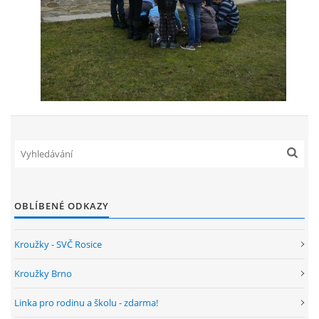
OBLÍBENÉ ODKAZY
Kroužky - SVČ Rosice
Kroužky Brno
Linka pro rodinu a školu - zdarma!