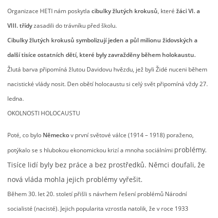
Organizace HETI nám poskytla
cibulky
žlutých krokusů
, které
žáci VI. a
ENVIRONMENTÁLNÍ VÝCHOVA
VIII. třídy
zasadili do trávníku před školu.
Cibulky žlutých krokusů symbolizují jeden a půl milionu židovských a
FOTOALBUM
další tisíce ostatních dětí, které byly zavražděny během holokaustu.
Žlutá barva připomíná žlutou Davidovu hvězdu, jež byli Židé nuceni během
ŠKOLNÍ DRUŽINA
nacistické vlády nosit. Den obětí holocaustu si celý svět připomíná vždy 27.
ledna.
ŠKOLNÍ JÍDELNA
OKOLNOSTI HOLOCAUSTU
Poté, co bylo
Německo
v první světové válce (1914 – 1918) poraženo,
ARCHIV
problémy.
potýkalo se s hlubokou ekonomickou krizí a mnoha sociálními
Tisíce lidí byly bez práce a bez prostředků. Němci doufali, že
KROUŽKY
nová vláda mohla jejich problémy vyřešit.
Během 30. let 20. století přišli s návrhem řešení problémů Národní
NAŠE ÚSPĚCHY
socialisté (nacisté). Jejich popularita vzrostla natolik, že v roce 1933