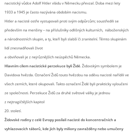
nacistický vůdce Adolf Hitler vládu v Německu převzal. Doba mezi lety
GDPR
1933 a 1945 je často nazývána obdobím nacismu.
Hitler a nacisté ostře vystupovali proti svým odpůrcům; soustředili se
PŘEDŠKOLÁCI
především na menšiny – na příslušníky odlišných kulturních, náboženských
a národnostních skupin, a ty, kteří byli slabší či zranitelní. Těmto skupinám
JAK MOTIVOVAT DÍTĚ KE ČTENÍ
lidí znesnadňovali život
a obviňovali je z nejrůznějších neúspěchů Německa.
REZERVAČNÍ SYSTÉM SPORTOVNÍ HALY
Hlavním cílem nacistické perzekuce byli Židé
. Židovským symbolem je
Davidova hvězda. Označení Židů touto hvězdou na oděvu nacisté nařídili ve
ŠKOLNÍ PORADENSKÉ PRACOVIŠTĚ
všech zemích, které okupovali. Takto označení Židé byli prakticky vyloučeni
ze společnosti. Perzekuce Židů za druhé světové války je jednou
NEPOTŘEBNÝ MAJETEK
z nejtragičtějších kapitol
20. století.
NAUČNÁ STEZKA ZBRASLAV
Židovské rodiny z celé Evropy posílali nacisté do koncentračních a
vyhlazovacích táborů, kde jich byly miliony zavražděny nebo umučeny
VOLNÁ PRACOVNÍ MÍSTA