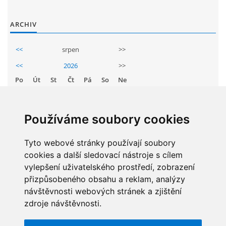
ARCHIV
<<
srpen
>>
<<
2026
>>
Po
Út
St
Čt
Pá
So
Ne
1
2
3
4
5
6
7
8
9
Používáme soubory cookies
10
11
12
13
14
15
16
17
Tyto webové stránky používají soubory
18
19
20
21
22
23
cookies a další sledovací nástroje s cílem
24
25
26
27
28
29
30
vylepšení uživatelského prostředí, zobrazení
31
přizpůsobeného obsahu a reklam, analýzy
návštěvnosti webových stránek a zjištění
zdroje návštěvnosti.
STATISTIKY