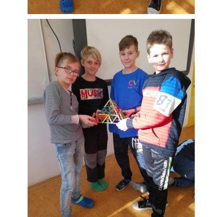
ARBORETUM ŠKOLY
Základní škola, Zbraslav, okres Brno-venkov, příspěvková
organizace, IČ: 70994099
Komenského 280
Zbraslav
PSČ 664 84
Škola: 546 453 183, mobil 739 666 402, Družina: 732 246 380, Jídelna:
606 946 586, datová schránka: 2hgmui6