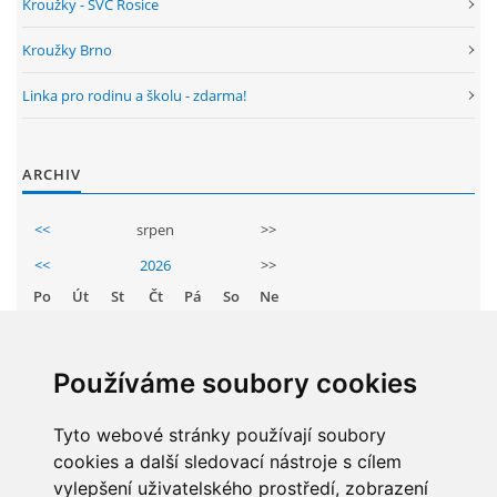
Kroužky - SVČ Rosice
Kroužky Brno
Linka pro rodinu a školu - zdarma!
ARCHIV
<<
srpen
>>
<<
2026
>>
Po
Út
St
Čt
Pá
So
Ne
1
2
3
4
5
6
7
8
9
Používáme soubory cookies
10
11
12
13
14
15
16
Tyto webové stránky používají soubory
17
18
19
20
21
22
23
cookies a další sledovací nástroje s cílem
24
25
26
27
28
29
30
vylepšení uživatelského prostředí, zobrazení