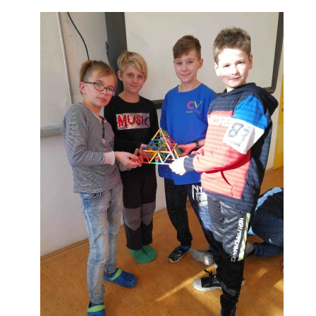
GDPR
PŘEDŠKOLÁCI
JAK MOTIVOVAT DÍTĚ KE ČTENÍ
REZERVAČNÍ SYSTÉM SPORTOVNÍ HALY
ŠKOLNÍ PORADENSKÉ PRACOVIŠTĚ
NEPOTŘEBNÝ MAJETEK
NAUČNÁ STEZKA ZBRASLAV
VOLNÁ PRACOVNÍ MÍSTA