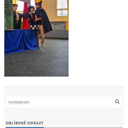
ENVIRONMENTÁLNÍ VÝCHOVA
FOTOALBUM
ŠKOLNÍ DRUŽINA
ŠKOLNÍ JÍDELNA
ARCHIV
KROUŽKY
NAŠE ÚSPĚCHY
OBLÍBENÉ ODKAZY