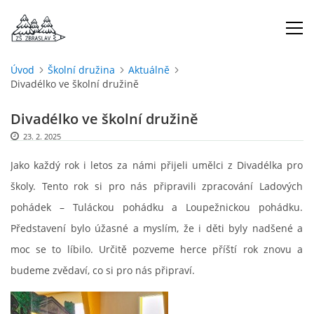
Úvod
Školní družina
Aktuálně
Divadélko ve školní družině
ÚVOD
Divadélko ve školní družině
O NÁS
23. 2. 2025
Jako každý rok i letos za námi přijeli umělci z Divadélka pro
ŠKOLNÍ ROK
školy. Tento rok si pro nás připravili zpracování Ladových
pohádek – Tuláckou pohádku a Loupežnickou pohádku.
DOKUMENTY
Představení bylo úžasné a myslím, že i děti byly nadšené a
moc se to líbilo. Určitě pozveme herce příští rok znovu a
ŠKOLSKÁ RADA
budeme zvědaví, co si pro nás připraví.
PROJEKTY