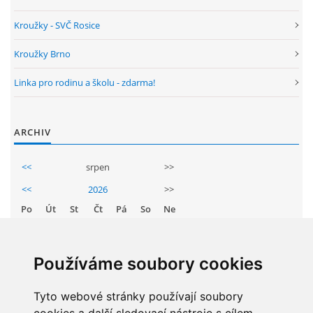
GDPR
Kroužky - SVČ Rosice
Kroužky Brno
PŘEDŠKOLÁCI
Linka pro rodinu a školu - zdarma!
JAK MOTIVOVAT DÍTĚ KE ČTENÍ
ARCHIV
REZERVAČNÍ SYSTÉM SPORTOVNÍ HALY
<<
srpen
>>
ŠKOLNÍ PORADENSKÉ PRACOVIŠTĚ
<<
2026
>>
Po
Út
St
Čt
Pá
So
Ne
NEPOTŘEBNÝ MAJETEK
1
2
3
4
5
6
7
8
9
Používáme soubory cookies
NAUČNÁ STEZKA ZBRASLAV
10
11
12
13
14
15
16
17
Tyto webové stránky používají soubory
18
19
20
21
22
23
VOLNÁ PRACOVNÍ MÍSTA