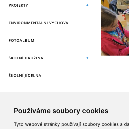
PROJEKTY
ENVIRONMENTÁLNÍ VÝCHOVA
FOTOALBUM
ŠKOLNÍ DRUŽINA
ŠKOLNÍ JÍDELNA
ARCHIV
Používáme soubory cookies
KROUŽKY
Tyto webové stránky používají soubory cookies a dal
NAŠE ÚSPĚCHY