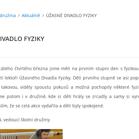
 družina
Aktuálně
ÚŽASNÉ DIVADLO FYZIKY
IVADLO FYZIKY
átého čtvrtého března jsme měli na prvním stupni den s fyzikou. 
í lektoři Úžasného Divadla Fyziky. Děti prvního stupně se asi popr
o takovou, viděly spoustu pokusů a možná pochopily některé fyzik
me potom i v družině, kde si děti hrály se zrcadly a samy si vyr
lím, že se celá akce vydařila a děti byly spokojené.
, vedoucí školní družiny