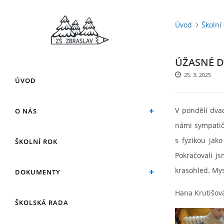
Úvod
Školní
ÚŽASNÉ D
25. 3. 2025
ÚVOD
V pondělí dvac
O NÁS
námi sympatičt
s fyzikou jak
ŠKOLNÍ ROK
Pokračovali js
krasohled. Mys
DOKUMENTY
Hana Krutišová
ŠKOLSKÁ RADA