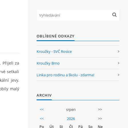
OBLÍBENÉ ODKAZY
Kroužky - SVČ Rosice
Přijeli za
Kroužky Brno
vé setkali
Linka pro rodinu a školu - zdarma!
ální jevy.
obily malý
ARCHIV
<<
srpen
>>
<<
2026
>>
Po
Út
St
Čt
Pá
So
Ne