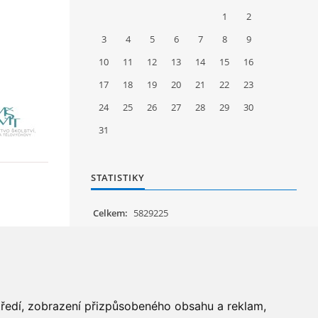
1
2
3
4
5
6
7
8
9
10
11
12
13
14
15
16
17
18
19
20
21
22
23
24
25
26
27
28
29
30
31
STATISTIKY
Celkem:
5829225
Měsíc:
62887
Den:
1159
Online:
19
středí, zobrazení přizpůsobeného obsahu a reklam,