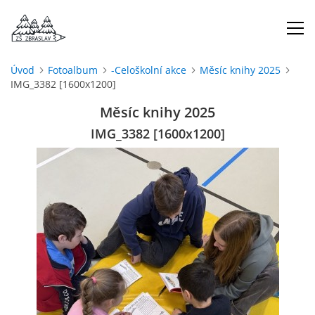
Úvod
Fotoalbum
-Celoškolní akce
Měsíc knihy 2025
IMG_3382 [1600x1200]
ÚVOD
Měsíc knihy 2025
O NÁS
IMG_3382 [1600x1200]
ŠKOLNÍ ROK
DOKUMENTY
ŠKOLSKÁ RADA
PROJEKTY