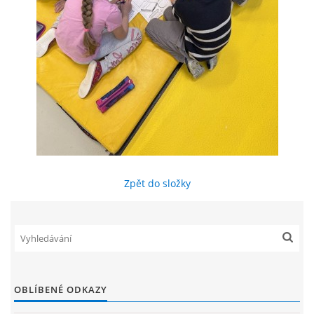
ENVIRONMENTÁLNÍ VÝCHOVA
FOTOALBUM
ŠKOLNÍ DRUŽINA
ŠKOLNÍ JÍDELNA
Zpět do složky
ARCHIV
KROUŽKY
NAŠE ÚSPĚCHY
OBLÍBENÉ ODKAZY