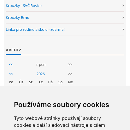
GDPR
Kroužky - SVČ Rosice
Kroužky Brno
PŘEDŠKOLÁCI
Linka pro rodinu a školu - zdarma!
JAK MOTIVOVAT DÍTĚ KE ČTENÍ
ARCHIV
REZERVAČNÍ SYSTÉM SPORTOVNÍ HALY
<<
srpen
>>
<<
2026
>>
ŠKOLNÍ PORADENSKÉ PRACOVIŠTĚ
Po
Út
St
Čt
Pá
So
Ne
1
2
NEPOTŘEBNÝ MAJETEK
3
4
5
6
7
8
9
Používáme soubory cookies
10
11
12
13
14
15
16
NAUČNÁ STEZKA ZBRASLAV
17
Tyto webové stránky používají soubory
18
19
20
21
22
23
cookies a další sledovací nástroje s cílem
24
25
26
27
28
29
30
VOLNÁ PRACOVNÍ MÍSTA