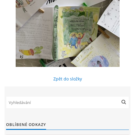
ENVIRONMENTÁLNÍ VÝCHOVA
FOTOALBUM
ŠKOLNÍ DRUŽINA
ŠKOLNÍ JÍDELNA
Zpět do složky
ARCHIV
KROUŽKY
NAŠE ÚSPĚCHY
OBLÍBENÉ ODKAZY