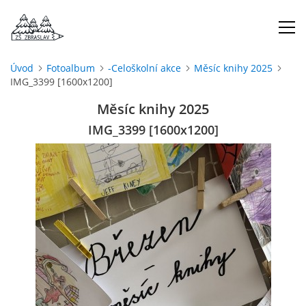
Úvod
Fotoalbum
-Celoškolní akce
Měsíc knihy 2025
IMG_3399 [1600x1200]
ÚVOD
Měsíc knihy 2025
O NÁS
IMG_3399 [1600x1200]
ŠKOLNÍ ROK
DOKUMENTY
ŠKOLSKÁ RADA
PROJEKTY