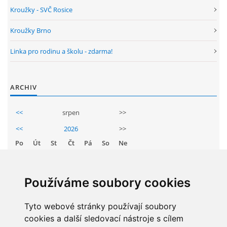
GDPR
Kroužky - SVČ Rosice
Kroužky Brno
PŘEDŠKOLÁCI
Linka pro rodinu a školu - zdarma!
JAK MOTIVOVAT DÍTĚ KE ČTENÍ
ARCHIV
REZERVAČNÍ SYSTÉM SPORTOVNÍ HALY
<<
srpen
>>
<<
2026
>>
ŠKOLNÍ PORADENSKÉ PRACOVIŠTĚ
Po
Út
St
Čt
Pá
So
Ne
1
2
NEPOTŘEBNÝ MAJETEK
3
4
5
6
7
8
9
Používáme soubory cookies
10
11
12
13
14
15
16
NAUČNÁ STEZKA ZBRASLAV
17
Tyto webové stránky používají soubory
18
19
20
21
22
23
cookies a další sledovací nástroje s cílem
24
25
26
27
28
29
30
VOLNÁ PRACOVNÍ MÍSTA