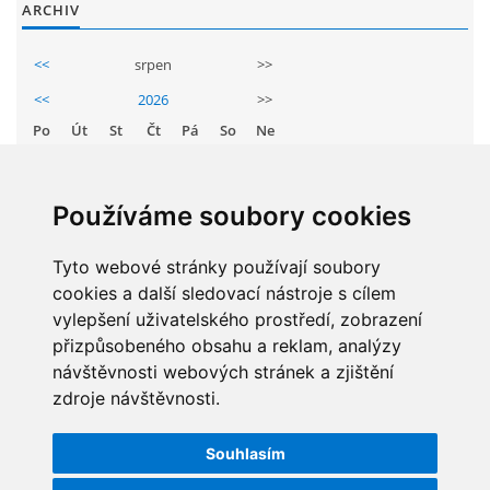
ARCHIV
<<
srpen
>>
<<
2026
>>
Po
Út
St
Čt
Pá
So
Ne
1
2
3
4
5
6
7
8
9
Používáme soubory cookies
10
11
12
13
14
15
16
Tyto webové stránky používají soubory
17
18
19
20
21
22
23
cookies a další sledovací nástroje s cílem
24
25
26
27
28
29
30
vylepšení uživatelského prostředí, zobrazení
31
přizpůsobeného obsahu a reklam, analýzy
návštěvnosti webových stránek a zjištění
zdroje návštěvnosti.
STATISTIKY
Souhlasím
Celkem:
5831306