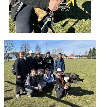
GDPR
PŘEDŠKOLÁCI
JAK MOTIVOVAT DÍTĚ KE ČTENÍ
REZERVAČNÍ SYSTÉM SPORTOVNÍ HALY
ŠKOLNÍ PORADENSKÉ PRACOVIŠTĚ
NEPOTŘEBNÝ MAJETEK
NAUČNÁ STEZKA ZBRASLAV
VOLNÁ PRACOVNÍ MÍSTA