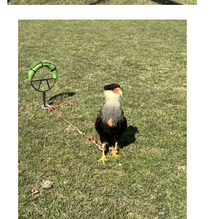
ARBORETUM ŠKOLY
Základní škola, Zbraslav, okres Brno-venkov, příspěvková
organizace, IČ: 70994099
Komenského 280
Zbraslav
PSČ 664 84
Škola: 546 453 183, mobil 739 666 402, Družina: 732 246 380, Jídelna:
606 946 586, datová schránka: 2hgmui6