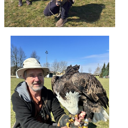
ENVIRONMENTÁLNÍ VÝCHOVA
FOTOALBUM
ŠKOLNÍ DRUŽINA
ŠKOLNÍ JÍDELNA
ARCHIV
KROUŽKY
NAŠE ÚSPĚCHY