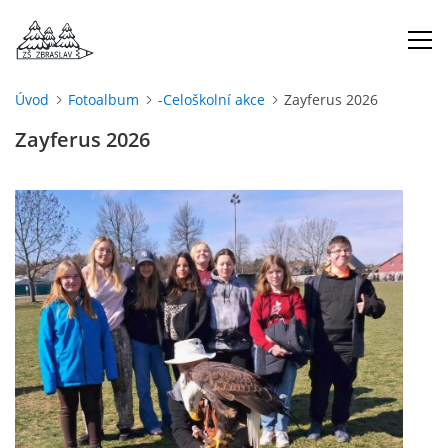
Úvod
Fotoalbum
-Celoškolní akce
Zayferus 2026
ÚVOD
Zayferus 2026
O NÁS
ŠKOLNÍ ROK
DOKUMENTY
ŠKOLSKÁ RADA
PROJEKTY