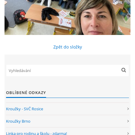
ENVIRONMENTÁLNÍ VÝCHOVA
FOTOALBUM
Zpět do složky
ŠKOLNÍ DRUŽINA
ŠKOLNÍ JÍDELNA
ARCHIV
OBLÍBENÉ ODKAZY
KROUŽKY
Kroužky - SVČ Rosice
Kroužky Brno
NAŠE ÚSPĚCHY
Linka pro rodinu a školu - zdarma!