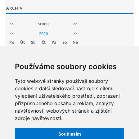
GDPR
ARCHIV
<<
srpen
>>
PŘEDŠKOLÁCI
<<
2026
>>
Po
Út
St
Čt
Pá
So
Ne
JAK MOTIVOVAT DÍTĚ KE ČTENÍ
1
2
3
4
5
6
7
8
9
REZERVAČNÍ SYSTÉM SPORTOVNÍ HALY
Používáme soubory cookies
10
11
12
13
14
15
16
17
18
19
20
21
22
23
Tyto webové stránky používají soubory
ŠKOLNÍ PORADENSKÉ PRACOVIŠTĚ
cookies a další sledovací nástroje s cílem
24
25
26
27
28
29
30
vylepšení uživatelského prostředí, zobrazení
NEPOTŘEBNÝ MAJETEK
31
přizpůsobeného obsahu a reklam, analýzy
návštěvnosti webových stránek a zjištění
zdroje návštěvnosti.
NAUČNÁ STEZKA ZBRASLAV
STATISTIKY
Souhlasím
Celkem:
5829939
VOLNÁ PRACOVNÍ MÍSTA