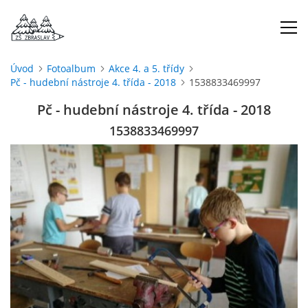
Úvod
Fotoalbum
Akce 4. a 5. třídy
Pč - hudební nástroje 4. třída - 2018
1538833469997
ÚVOD
Pč - hudební nástroje 4. třída - 2018
O NÁS
1538833469997
ŠKOLNÍ ROK
DOKUMENTY
ŠKOLSKÁ RADA
PROJEKTY