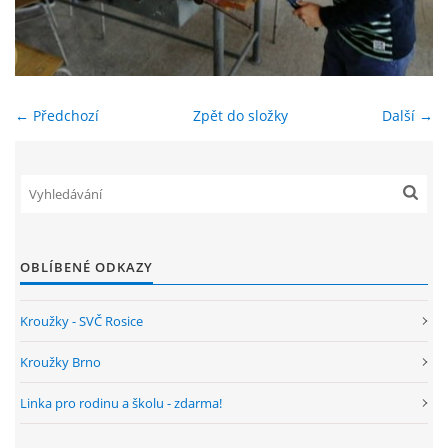
ENVIRONMENTÁLNÍ VÝCHOVA
FOTOALBUM
← Předchozí
Zpět do složky
Další →
ŠKOLNÍ DRUŽINA
ŠKOLNÍ JÍDELNA
OBLÍBENÉ ODKAZY
ARCHIV
Kroužky - SVČ Rosice
KROUŽKY
Kroužky Brno
Linka pro rodinu a školu - zdarma!
NAŠE ÚSPĚCHY