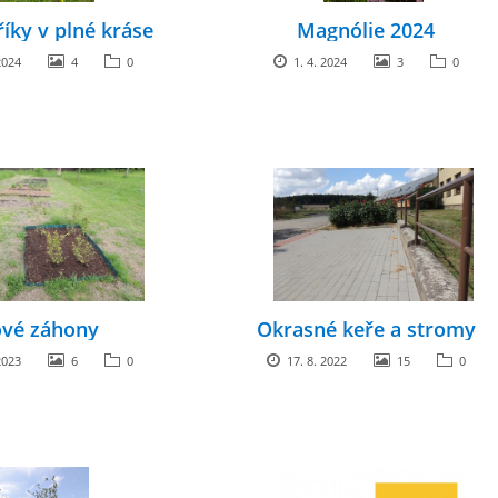
říky v plné kráse
Magnólie 2024
2024
4
0
1. 4. 2024
3
0
vé záhony
Okrasné keře a stromy
2023
6
0
17. 8. 2022
15
0