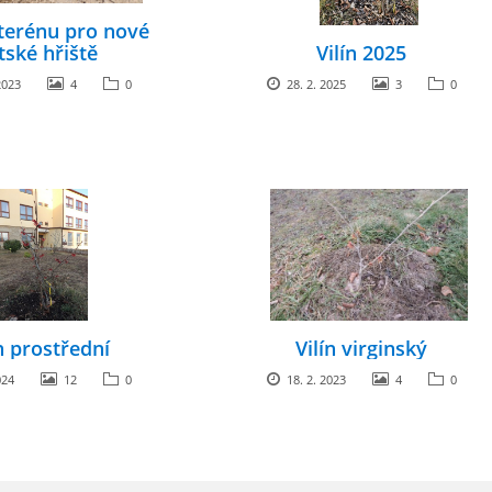
terénu pro nové
tské hřiště
Vilín 2025
2023
4
0
28. 2. 2025
3
0
n prostřední
Vilín virginský
024
12
0
18. 2. 2023
4
0