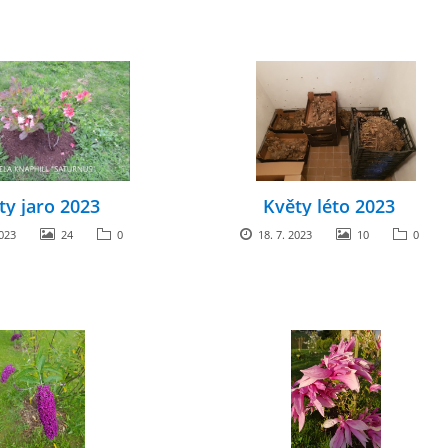
ty jaro 2023
Květy léto 2023
023
24
0
18. 7. 2023
10
0