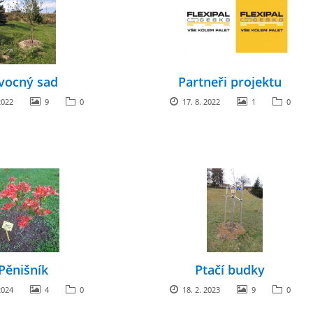
vocný sad
Partneři projektu
2022
9
0
17. 8. 2022
1
0
Pěnišník
Ptačí budky
2024
4
0
18. 2. 2023
9
0