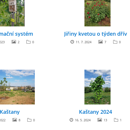
mační systém
Jiřiny kvetou o týden dřív
2023
2
0
11. 7. 2024
7
0
Kaštany
Kaštany 2024
2022
8
0
16. 5. 2024
13
1