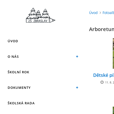
Úvod
Fotoa
Arboretum
ÚVOD
O NÁS
ŠKOLNÍ ROK
Dětské p
11. 8. 
DOKUMENTY
ŠKOLSKÁ RADA