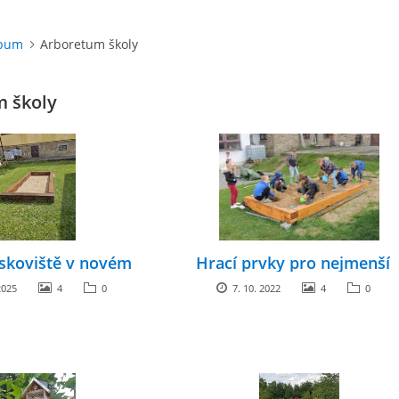
lbum
Arboretum školy
 školy
ískoviště v novém
Hrací prvky pro nejmenší
2025
4
0
7. 10. 2022
4
0