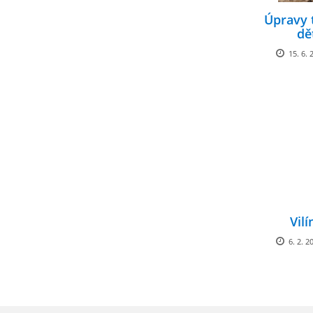
Úpravy 
dě
15. 6. 
Vilí
6. 2. 2