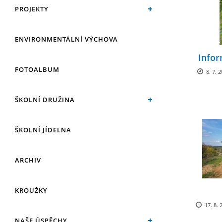
PROJEKTY
ENVIRONMENTÁLNÍ VÝCHOVA
Infor
FOTOALBUM
8. 7. 
ŠKOLNÍ DRUŽINA
ŠKOLNÍ JÍDELNA
ARCHIV
KROUŽKY
17. 8. 
NAŠE ÚSPĚCHY