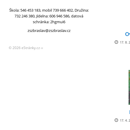
Škola: 546 453 183, mobil 739 666 402, Družina:
732 246 380, Jídelna: 606 946 586, datová
schránka: 2hgmui6
zszbraslav@zszbraslav.cz
O
17. 8. 
© 2026 eStránky.cz
17. 4. 