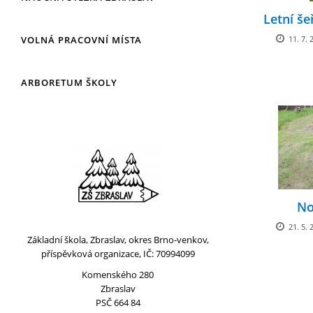
Letní še
VOLNÁ PRACOVNÍ MÍSTA
11. 7. 
ARBORETUM ŠKOLY
No
21. 5. 
Základní škola, Zbraslav, okres Brno-venkov,
příspěvková organizace, IČ: 70994099
Komenského 280
Zbraslav
PSČ 664 84