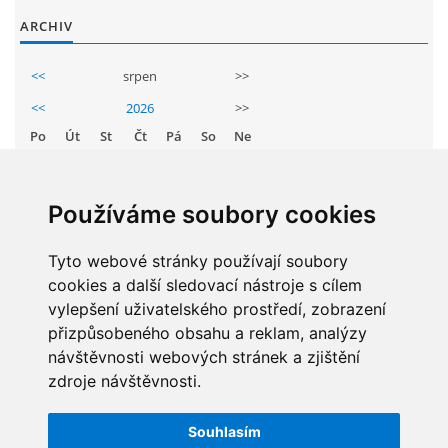
GDPR
ARCHIV
<<
srpen
>>
PŘEDŠKOLÁCI
<<
2026
>>
Po
Út
St
Čt
Pá
So
Ne
JAK MOTIVOVAT DÍTĚ KE ČTENÍ
1
2
3
4
5
6
7
8
9
REZERVAČNÍ SYSTÉM SPORTOVNÍ HALY
Používáme soubory cookies
10
11
12
13
14
15
16
17
18
19
20
21
22
23
Tyto webové stránky používají soubory
ŠKOLNÍ PORADENSKÉ PRACOVIŠTĚ
cookies a další sledovací nástroje s cílem
24
25
26
27
28
29
30
vylepšení uživatelského prostředí, zobrazení
NEPOTŘEBNÝ MAJETEK
31
přizpůsobeného obsahu a reklam, analýzy
návštěvnosti webových stránek a zjištění
zdroje návštěvnosti.
NAUČNÁ STEZKA ZBRASLAV
STATISTIKY
Souhlasím
Celkem:
5831743
VOLNÁ PRACOVNÍ MÍSTA