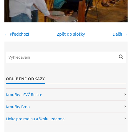
ENVIRONMENTÁLNÍ VÝCHOVA
FOTOALBUM
← Předchozí
Zpět do složky
Další →
ŠKOLNÍ DRUŽINA
ŠKOLNÍ JÍDELNA
OBLÍBENÉ ODKAZY
ARCHIV
Kroužky - SVČ Rosice
KROUŽKY
Kroužky Brno
Linka pro rodinu a školu - zdarma!
NAŠE ÚSPĚCHY