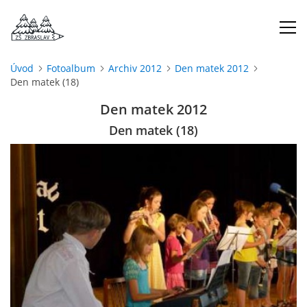
Úvod
Fotoalbum
Archiv 2012
Den matek 2012
Den matek (18)
ÚVOD
Den matek 2012
O NÁS
Den matek (18)
ŠKOLNÍ ROK
DOKUMENTY
ŠKOLSKÁ RADA
PROJEKTY