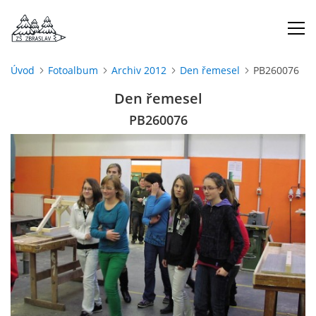
Úvod
Fotoalbum
Archiv 2012
Den řemesel
PB260076
ÚVOD
Den řemesel
PB260076
O NÁS
ŠKOLNÍ ROK
DOKUMENTY
ŠKOLSKÁ RADA
PROJEKTY