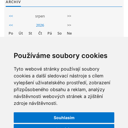
ARCHIV
GDPR
<<
srpen
>>
PŘEDŠKOLÁCI
<<
2026
>>
Po
Út
St
Čt
Pá
So
Ne
JAK MOTIVOVAT DÍTĚ KE ČTENÍ
1
2
3
4
5
6
7
8
9
Používáme soubory cookies
REZERVAČNÍ SYSTÉM SPORTOVNÍ HALY
10
11
12
13
14
15
16
17
18
19
20
21
22
23
Tyto webové stránky používají soubory
ŠKOLNÍ PORADENSKÉ PRACOVIŠTĚ
cookies a další sledovací nástroje s cílem
24
25
26
27
28
29
30
vylepšení uživatelského prostředí, zobrazení
31
přizpůsobeného obsahu a reklam, analýzy
NEPOTŘEBNÝ MAJETEK
návštěvnosti webových stránek a zjištění
zdroje návštěvnosti.
STATISTIKY
NAUČNÁ STEZKA ZBRASLAV
Souhlasím
Celkem:
5829533
VOLNÁ PRACOVNÍ MÍSTA