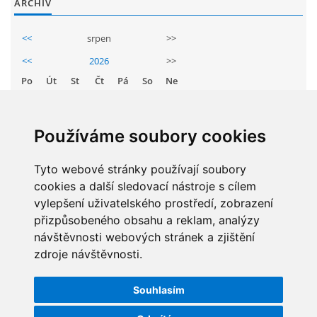
ARCHIV
GDPR
<<
srpen
>>
PŘEDŠKOLÁCI
<<
2026
>>
Po
Út
St
Čt
Pá
So
Ne
JAK MOTIVOVAT DÍTĚ KE ČTENÍ
1
2
3
4
5
6
7
8
9
Používáme soubory cookies
REZERVAČNÍ SYSTÉM SPORTOVNÍ HALY
10
11
12
13
14
15
16
17
18
19
20
21
22
23
Tyto webové stránky používají soubory
ŠKOLNÍ PORADENSKÉ PRACOVIŠTĚ
cookies a další sledovací nástroje s cílem
24
25
26
27
28
29
30
vylepšení uživatelského prostředí, zobrazení
31
přizpůsobeného obsahu a reklam, analýzy
NEPOTŘEBNÝ MAJETEK
návštěvnosti webových stránek a zjištění
zdroje návštěvnosti.
STATISTIKY
NAUČNÁ STEZKA ZBRASLAV
Souhlasím
Celkem:
5831792
VOLNÁ PRACOVNÍ MÍSTA