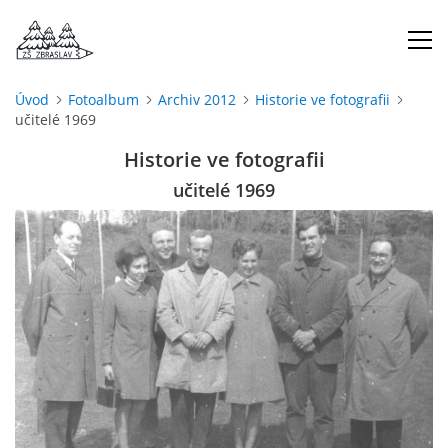
Úvod
Fotoalbum
Archiv 2012
Historie ve fotografii
učitelé 1969
ÚVOD
Historie ve fotografii
O NÁS
učitelé 1969
ŠKOLNÍ ROK
DOKUMENTY
ŠKOLSKÁ RADA
PROJEKTY