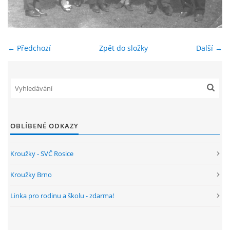
ENVIRONMENTÁLNÍ VÝCHOVA
← Předchozí
Zpět do složky
Další →
FOTOALBUM
ŠKOLNÍ DRUŽINA
ŠKOLNÍ JÍDELNA
OBLÍBENÉ ODKAZY
ARCHIV
Kroužky - SVČ Rosice
Kroužky Brno
KROUŽKY
Linka pro rodinu a školu - zdarma!
NAŠE ÚSPĚCHY