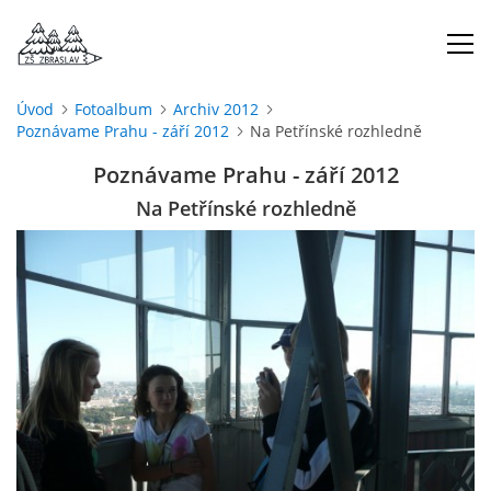
Úvod
Fotoalbum
Archiv 2012
Poznávame Prahu - září 2012
Na Petřínské rozhledně
ÚVOD
Poznávame Prahu - září 2012
O NÁS
Na Petřínské rozhledně
ŠKOLNÍ ROK
DOKUMENTY
ŠKOLSKÁ RADA
PROJEKTY