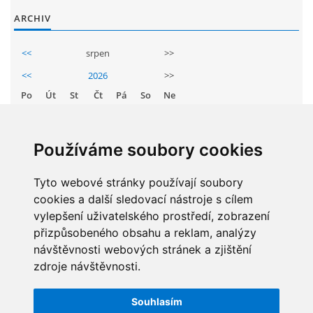
GDPR
ARCHIV
<<
srpen
>>
PŘEDŠKOLÁCI
<<
2026
>>
Po
Út
St
Čt
Pá
So
Ne
JAK MOTIVOVAT DÍTĚ KE ČTENÍ
1
2
3
4
5
6
7
8
9
REZERVAČNÍ SYSTÉM SPORTOVNÍ HALY
Používáme soubory cookies
10
11
12
13
14
15
16
17
18
19
20
21
22
23
Tyto webové stránky používají soubory
ŠKOLNÍ PORADENSKÉ PRACOVIŠTĚ
cookies a další sledovací nástroje s cílem
24
25
26
27
28
29
30
vylepšení uživatelského prostředí, zobrazení
NEPOTŘEBNÝ MAJETEK
31
přizpůsobeného obsahu a reklam, analýzy
návštěvnosti webových stránek a zjištění
zdroje návštěvnosti.
NAUČNÁ STEZKA ZBRASLAV
STATISTIKY
Souhlasím
Celkem:
5832914
VOLNÁ PRACOVNÍ MÍSTA