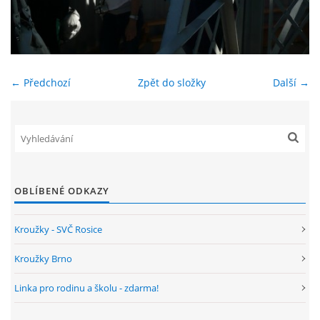
ENVIRONMENTÁLNÍ VÝCHOVA
FOTOALBUM
← Předchozí
Zpět do složky
Další →
ŠKOLNÍ DRUŽINA
ŠKOLNÍ JÍDELNA
OBLÍBENÉ ODKAZY
ARCHIV
Kroužky - SVČ Rosice
KROUŽKY
Kroužky Brno
Linka pro rodinu a školu - zdarma!
NAŠE ÚSPĚCHY