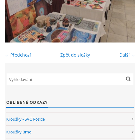
ENVIRONMENTÁLNÍ VÝCHOVA
FOTOALBUM
ŠKOLNÍ DRUŽINA
← Předchozí
Zpět do složky
Další →
ŠKOLNÍ JÍDELNA
ARCHIV
OBLÍBENÉ ODKAZY
KROUŽKY
Kroužky - SVČ Rosice
NAŠE ÚSPĚCHY
Kroužky Brno