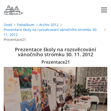
Úvod
Fotoalbum
Archiv 2012
Prezentace školy na rozsvěcování vánočního stromku 30.
ÚVOD
11. 2012
Prezentace21
O NÁS
Prezentace školy na rozsvěcování
vánočního stromku 30. 11. 2012
ŠKOLNÍ ROK
Prezentace21
DOKUMENTY
ŠKOLSKÁ RADA
PROJEKTY