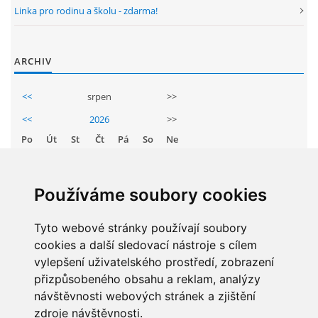
Linka pro rodinu a školu - zdarma!
GDPR
PŘEDŠKOLÁCI
ARCHIV
<<
srpen
>>
JAK MOTIVOVAT DÍTĚ KE ČTENÍ
<<
2026
>>
Po
Út
St
Čt
Pá
So
Ne
REZERVAČNÍ SYSTÉM SPORTOVNÍ HALY
1
2
3
4
5
6
7
8
9
ŠKOLNÍ PORADENSKÉ PRACOVIŠTĚ
Používáme soubory cookies
10
11
12
13
14
15
16
17
18
19
20
21
22
23
Tyto webové stránky používají soubory
NEPOTŘEBNÝ MAJETEK
cookies a další sledovací nástroje s cílem
24
25
26
27
28
29
30
vylepšení uživatelského prostředí, zobrazení
31
NAUČNÁ STEZKA ZBRASLAV
přizpůsobeného obsahu a reklam, analýzy
návštěvnosti webových stránek a zjištění
zdroje návštěvnosti.
VOLNÁ PRACOVNÍ MÍSTA