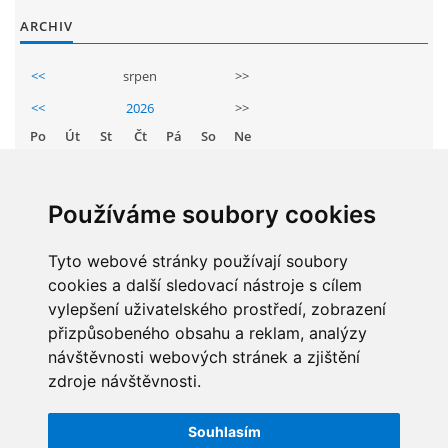
GDPR
ARCHIV
<<
srpen
>>
PŘEDŠKOLÁCI
<<
2026
>>
Po
Út
St
Čt
Pá
So
Ne
JAK MOTIVOVAT DÍTĚ KE ČTENÍ
1
2
3
4
5
6
7
8
9
REZERVAČNÍ SYSTÉM SPORTOVNÍ HALY
Používáme soubory cookies
10
11
12
13
14
15
16
17
18
19
20
21
22
23
Tyto webové stránky používají soubory
ŠKOLNÍ PORADENSKÉ PRACOVIŠTĚ
cookies a další sledovací nástroje s cílem
24
25
26
27
28
29
30
vylepšení uživatelského prostředí, zobrazení
NEPOTŘEBNÝ MAJETEK
31
přizpůsobeného obsahu a reklam, analýzy
návštěvnosti webových stránek a zjištění
zdroje návštěvnosti.
NAUČNÁ STEZKA ZBRASLAV
STATISTIKY
Souhlasím
Celkem:
5830880
VOLNÁ PRACOVNÍ MÍSTA