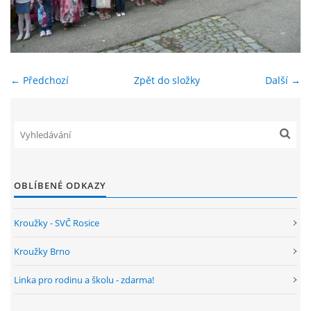
ENVIRONMENTÁLNÍ VÝCHOVA
FOTOALBUM
← Předchozí
Zpět do složky
Další →
ŠKOLNÍ DRUŽINA
ŠKOLNÍ JÍDELNA
OBLÍBENÉ ODKAZY
ARCHIV
Kroužky - SVČ Rosice
KROUŽKY
Kroužky Brno
Linka pro rodinu a školu - zdarma!
NAŠE ÚSPĚCHY