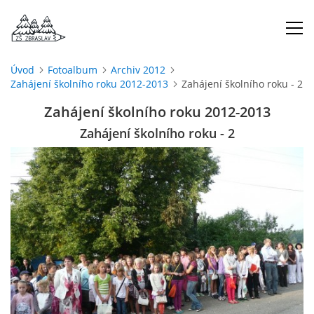
Úvod
Fotoalbum
Archiv 2012
Zahájení školního roku 2012-2013
Zahájení školního roku - 2
ÚVOD
Zahájení školního roku 2012-2013
O NÁS
Zahájení školního roku - 2
ŠKOLNÍ ROK
DOKUMENTY
ŠKOLSKÁ RADA
PROJEKTY