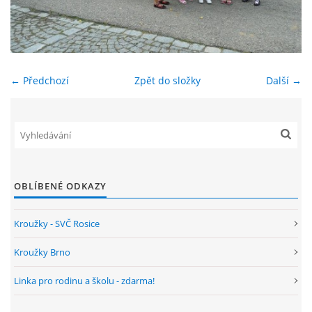
ENVIRONMENTÁLNÍ VÝCHOVA
FOTOALBUM
← Předchozí
Zpět do složky
Další →
ŠKOLNÍ DRUŽINA
ŠKOLNÍ JÍDELNA
OBLÍBENÉ ODKAZY
ARCHIV
Kroužky - SVČ Rosice
KROUŽKY
Kroužky Brno
Linka pro rodinu a školu - zdarma!
NAŠE ÚSPĚCHY