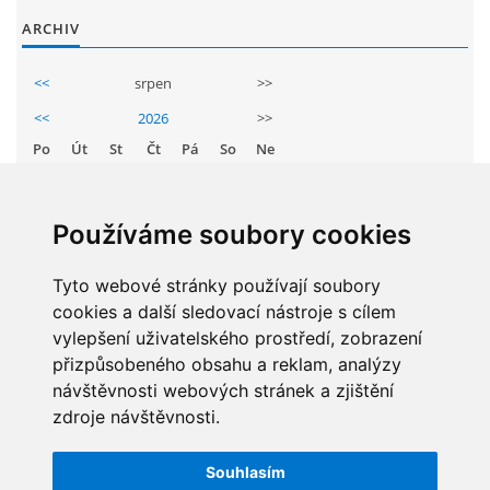
GDPR
ARCHIV
<<
srpen
>>
PŘEDŠKOLÁCI
<<
2026
>>
Po
Út
St
Čt
Pá
So
Ne
JAK MOTIVOVAT DÍTĚ KE ČTENÍ
1
2
3
4
5
6
7
8
9
REZERVAČNÍ SYSTÉM SPORTOVNÍ HALY
Používáme soubory cookies
10
11
12
13
14
15
16
17
18
19
20
21
22
23
Tyto webové stránky používají soubory
ŠKOLNÍ PORADENSKÉ PRACOVIŠTĚ
cookies a další sledovací nástroje s cílem
24
25
26
27
28
29
30
vylepšení uživatelského prostředí, zobrazení
NEPOTŘEBNÝ MAJETEK
31
přizpůsobeného obsahu a reklam, analýzy
návštěvnosti webových stránek a zjištění
zdroje návštěvnosti.
NAUČNÁ STEZKA ZBRASLAV
STATISTIKY
Souhlasím
Celkem:
5829344
VOLNÁ PRACOVNÍ MÍSTA