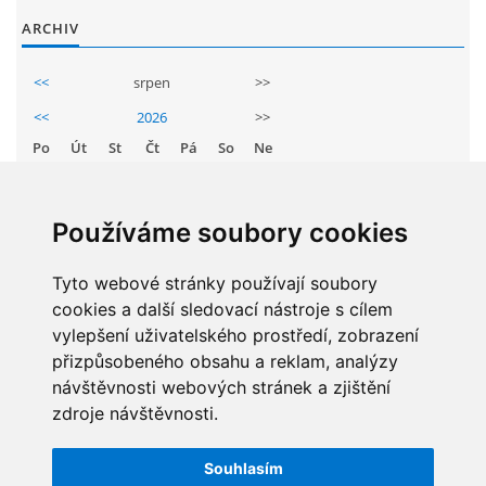
GDPR
ARCHIV
<<
srpen
>>
PŘEDŠKOLÁCI
<<
2026
>>
Po
Út
St
Čt
Pá
So
Ne
JAK MOTIVOVAT DÍTĚ KE ČTENÍ
1
2
3
4
5
6
7
8
9
REZERVAČNÍ SYSTÉM SPORTOVNÍ HALY
Používáme soubory cookies
10
11
12
13
14
15
16
17
18
19
20
21
22
23
Tyto webové stránky používají soubory
ŠKOLNÍ PORADENSKÉ PRACOVIŠTĚ
cookies a další sledovací nástroje s cílem
24
25
26
27
28
29
30
vylepšení uživatelského prostředí, zobrazení
NEPOTŘEBNÝ MAJETEK
31
přizpůsobeného obsahu a reklam, analýzy
návštěvnosti webových stránek a zjištění
zdroje návštěvnosti.
NAUČNÁ STEZKA ZBRASLAV
STATISTIKY
Souhlasím
Celkem:
5831847
VOLNÁ PRACOVNÍ MÍSTA