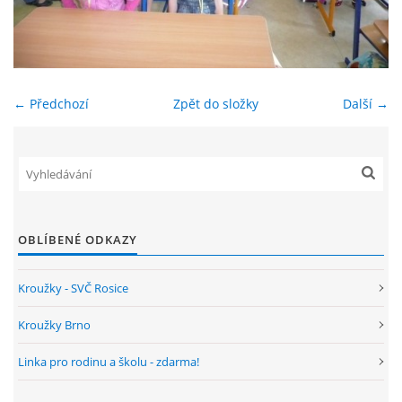
ENVIRONMENTÁLNÍ VÝCHOVA
FOTOALBUM
← Předchozí
Zpět do složky
Další →
ŠKOLNÍ DRUŽINA
ŠKOLNÍ JÍDELNA
OBLÍBENÉ ODKAZY
ARCHIV
Kroužky - SVČ Rosice
KROUŽKY
Kroužky Brno
Linka pro rodinu a školu - zdarma!
NAŠE ÚSPĚCHY