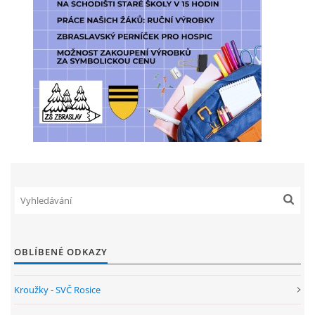
ENVIRONMENTÁLNÍ VÝCHOVA
FOTOALBUM
ŠKOLNÍ DRUŽINA
ŠKOLNÍ JÍDELNA
ARCHIV
KROUŽKY
OBLÍBENÉ ODKAZY
NAŠE ÚSPĚCHY
Kroužky - SVČ Rosice