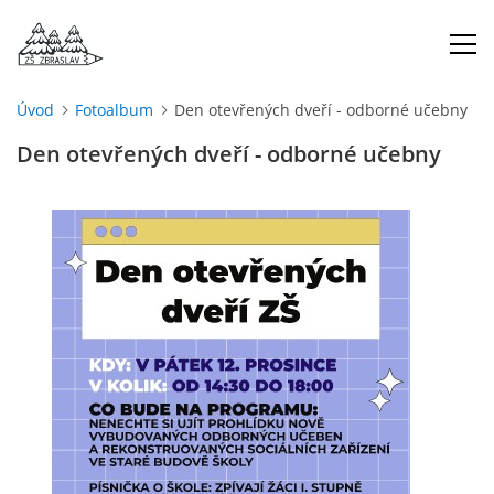
Úvod
Fotoalbum
Den otevřených dveří - odborné učebny
ÚVOD
Den otevřených dveří - odborné učebny
O NÁS
ŠKOLNÍ ROK
DOKUMENTY
ŠKOLSKÁ RADA
PROJEKTY