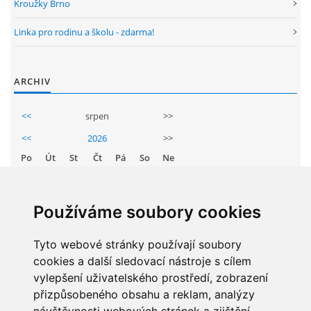
Kroužky Brno
GDPR
Linka pro rodinu a školu - zdarma!
PŘEDŠKOLÁCI
ARCHIV
JAK MOTIVOVAT DÍTĚ KE ČTENÍ
<<
srpen
>>
<<
2026
>>
REZERVAČNÍ SYSTÉM SPORTOVNÍ HALY
Po
Út
St
Čt
Pá
So
Ne
1
2
ŠKOLNÍ PORADENSKÉ PRACOVIŠTĚ
3
4
5
6
7
8
9
Používáme soubory cookies
10
11
12
13
14
15
16
NEPOTŘEBNÝ MAJETEK
17
Tyto webové stránky používají soubory
18
19
20
21
22
23
cookies a další sledovací nástroje s cílem
24
25
26
27
28
29
30
NAUČNÁ STEZKA ZBRASLAV
vylepšení uživatelského prostředí, zobrazení
31
přizpůsobeného obsahu a reklam, analýzy
VOLNÁ PRACOVNÍ MÍSTA