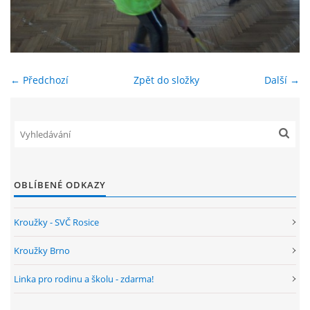
ENVIRONMENTÁLNÍ VÝCHOVA
FOTOALBUM
← Předchozí
Zpět do složky
Další →
ŠKOLNÍ DRUŽINA
ŠKOLNÍ JÍDELNA
OBLÍBENÉ ODKAZY
ARCHIV
Kroužky - SVČ Rosice
KROUŽKY
Kroužky Brno
Linka pro rodinu a školu - zdarma!
NAŠE ÚSPĚCHY