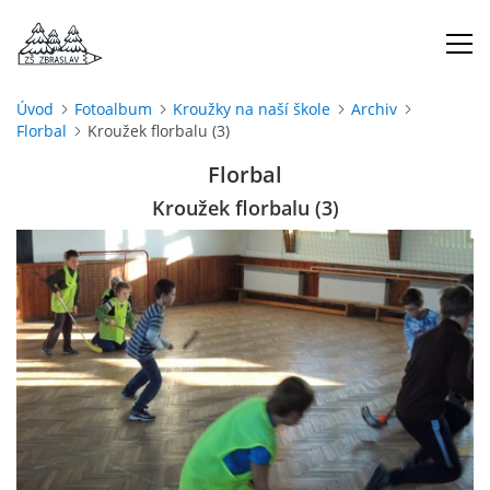
Úvod
Fotoalbum
Kroužky na naší škole
Archiv
Florbal
Kroužek florbalu (3)
ÚVOD
Florbal
O NÁS
Kroužek florbalu (3)
ŠKOLNÍ ROK
DOKUMENTY
ŠKOLSKÁ RADA
PROJEKTY