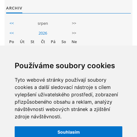
GDPR
ARCHIV
<<
srpen
>>
PŘEDŠKOLÁCI
<<
2026
>>
Po
Út
St
Čt
Pá
So
Ne
JAK MOTIVOVAT DÍTĚ KE ČTENÍ
1
2
3
4
5
6
7
8
9
REZERVAČNÍ SYSTÉM SPORTOVNÍ HALY
Používáme soubory cookies
10
11
12
13
14
15
16
17
18
19
20
21
22
23
Tyto webové stránky používají soubory
ŠKOLNÍ PORADENSKÉ PRACOVIŠTĚ
cookies a další sledovací nástroje s cílem
24
25
26
27
28
29
30
vylepšení uživatelského prostředí, zobrazení
NEPOTŘEBNÝ MAJETEK
31
přizpůsobeného obsahu a reklam, analýzy
návštěvnosti webových stránek a zjištění
zdroje návštěvnosti.
NAUČNÁ STEZKA ZBRASLAV
STATISTIKY
Souhlasím
Celkem:
5829269
VOLNÁ PRACOVNÍ MÍSTA