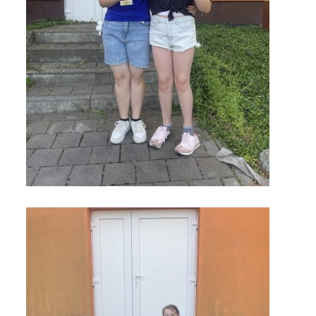
GDPR
PŘEDŠKOLÁCI
JAK MOTIVOVAT DÍTĚ KE ČTENÍ
REZERVAČNÍ SYSTÉM SPORTOVNÍ HALY
ŠKOLNÍ PORADENSKÉ PRACOVIŠTĚ
NEPOTŘEBNÝ MAJETEK
NAUČNÁ STEZKA ZBRASLAV
VOLNÁ PRACOVNÍ MÍSTA