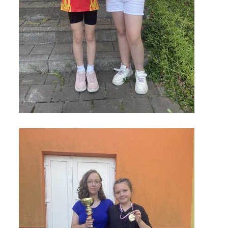
ENVIRONMENTÁLNÍ VÝCHOVA
FOTOALBUM
ŠKOLNÍ DRUŽINA
ŠKOLNÍ JÍDELNA
ARCHIV
KROUŽKY
NAŠE ÚSPĚCHY