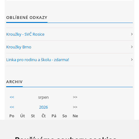
OBLÍBENÉ ODKAZY
Kroužky - SVČ Rosice
Kroužky Brno
Linka pro rodinu a školu - zdarma!
ARCHIV
<<
srpen
>>
<<
2026
>>
Po
Út
St
Čt
Pá
So
Ne
1
2
3
4
5
6
7
8
9