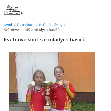
Úvod
Fotoalbum
Naše úspěchy
Květnové soutěže mladých hasičů
ÚVOD
Květnové soutěže mladých hasičů
O NÁS
ŠKOLNÍ ROK
DOKUMENTY
ŠKOLSKÁ RADA
PROJEKTY