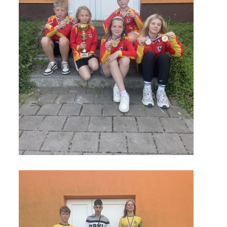
ARBORETUM ŠKOLY
Základní škola, Zbraslav, okres Brno-venkov, příspěvková
organizace, IČ: 70994099
Komenského 280
Zbraslav
PSČ 664 84
Škola: 546 453 183, mobil 739 666 402, Družina: 732 246 380, Jídelna:
606 946 586, datová schránka: 2hgmui6