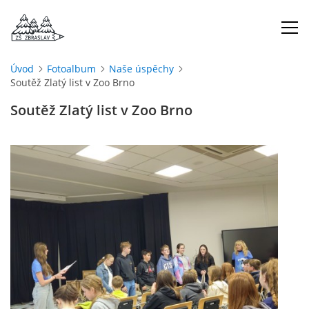
Úvod
Fotoalbum
Naše úspěchy
Soutěž Zlatý list v Zoo Brno
ÚVOD
Soutěž Zlatý list v Zoo Brno
O NÁS
ŠKOLNÍ ROK
DOKUMENTY
ŠKOLSKÁ RADA
PROJEKTY