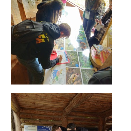
ARBORETUM ŠKOLY
Základní škola, Zbraslav, okres Brno-venkov, příspěvková
organizace, IČ: 70994099
Komenského 280
Zbraslav
PSČ 664 84
Škola: 546 453 183, mobil 739 666 402, Družina: 732 246 380, Jídelna:
606 946 586, datová schránka: 2hgmui6