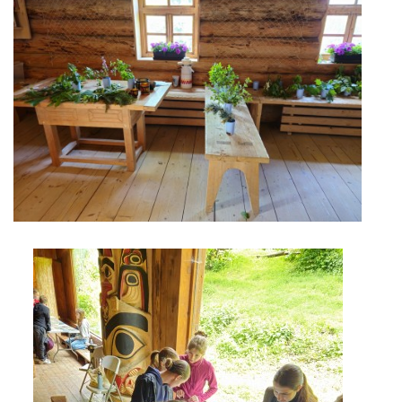
GDPR
PŘEDŠKOLÁCI
JAK MOTIVOVAT DÍTĚ KE ČTENÍ
REZERVAČNÍ SYSTÉM SPORTOVNÍ HALY
ŠKOLNÍ PORADENSKÉ PRACOVIŠTĚ
NEPOTŘEBNÝ MAJETEK
NAUČNÁ STEZKA ZBRASLAV
VOLNÁ PRACOVNÍ MÍSTA