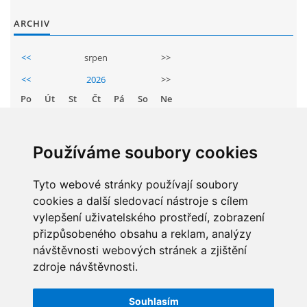
ARCHIV
<<
srpen
>>
<<
2026
>>
Po
Út
St
Čt
Pá
So
Ne
1
2
3
4
5
6
7
8
9
Používáme soubory cookies
10
11
12
13
14
15
16
17
Tyto webové stránky používají soubory
18
19
20
21
22
23
cookies a další sledovací nástroje s cílem
24
25
26
27
28
29
30
vylepšení uživatelského prostředí, zobrazení
31
přizpůsobeného obsahu a reklam, analýzy
návštěvnosti webových stránek a zjištění
zdroje návštěvnosti.
STATISTIKY
Souhlasím