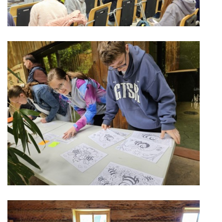
ENVIRONMENTÁLNÍ VÝCHOVA
FOTOALBUM
ŠKOLNÍ DRUŽINA
ŠKOLNÍ JÍDELNA
ARCHIV
KROUŽKY
NAŠE ÚSPĚCHY