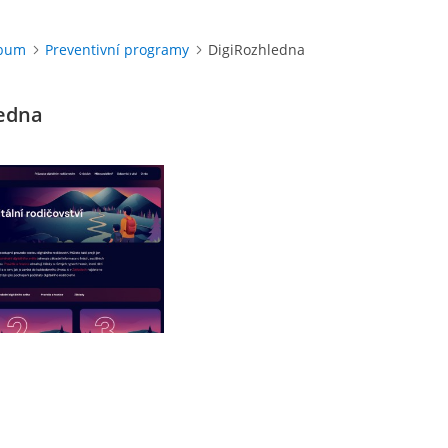
lbum
Preventivní programy
DigiRozhledna
edna