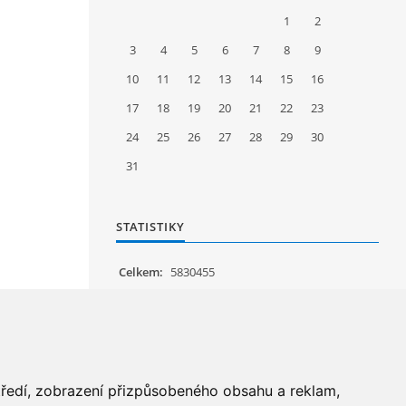
1
2
3
4
5
6
7
8
9
10
11
12
13
14
15
16
17
18
19
20
21
22
23
24
25
26
27
28
29
30
31
STATISTIKY
Celkem:
5830455
Měsíc:
62824
Den:
1241
Online:
19
středí, zobrazení přizpůsobeného obsahu a reklam,