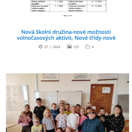
Nová školní družina-nové možnosti
volnočasových aktivit, Nové třídy-nové
možnosti efektivního vzdělávání
27. 1. 2024
123
4