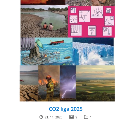
ARBORETUM ŠKOLY
Základní škola, Zbraslav, okres Brno-venkov, příspěvková
organizace, IČ: 70994099
Komenského 280
Zbraslav
CO2 liga 2025
PSČ 664 84
21. 11. 2025
9
1
Škola: 546 453 183, mobil 739 666 402, Družina: 732 246 380, Jídelna:
606 946 586, datová schránka: 2hgmui6