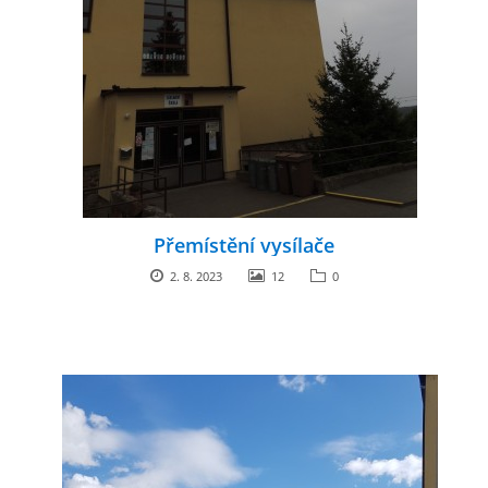
Přemístění vysílače
2. 8. 2023
12
0