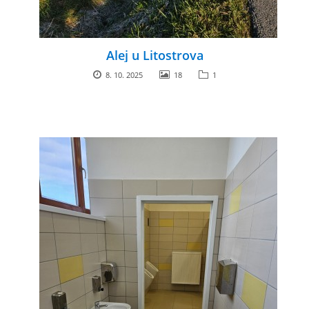
Alej u Litostrova
8. 10. 2025
18
1