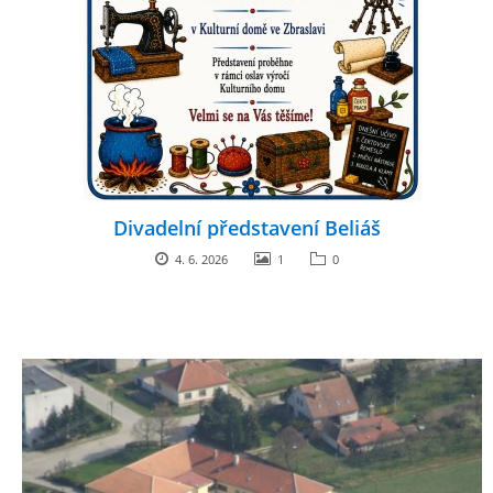
ENVIRONMENTÁLNÍ VÝCHOVA
FOTOALBUM
ŠKOLNÍ DRUŽINA
Divadelní představení Beliáš
ŠKOLNÍ JÍDELNA
4. 6. 2026
1
0
ARCHIV
KROUŽKY
NAŠE ÚSPĚCHY