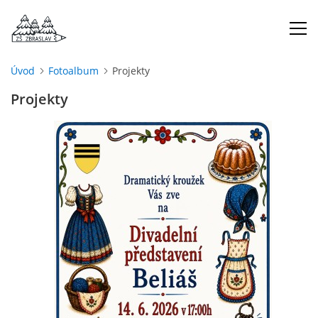
Úvod
Fotoalbum
Projekty
ÚVOD
Projekty
O NÁS
ŠKOLNÍ ROK
DOKUMENTY
ŠKOLSKÁ RADA
PROJEKTY