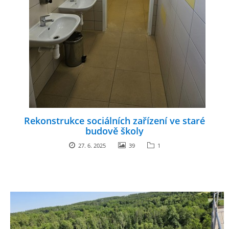
Rekonstrukce sociálních zařízení ve staré
budově školy
27. 6. 2025
39
1