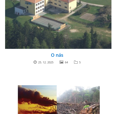
GDPR
PŘEDŠKOLÁCI
JAK MOTIVOVAT DÍTĚ KE ČTENÍ
REZERVAČNÍ SYSTÉM SPORTOVNÍ HALY
O nás
25. 12. 2025
64
5
ŠKOLNÍ PORADENSKÉ PRACOVIŠTĚ
NEPOTŘEBNÝ MAJETEK
NAUČNÁ STEZKA ZBRASLAV
VOLNÁ PRACOVNÍ MÍSTA