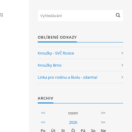
0]
OBLÍBENÉ ODKAZY
Kroužky - SVČ Rosice
Kroužky Brno
Linka pro rodinu a školu - zdarma!
ARCHIV
<<
srpen
>>
<<
2026
>>
Po
Út
St
Čt
Pá
So
Ne