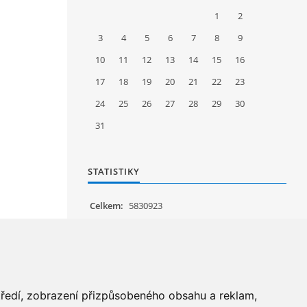
1
2
3
4
5
6
7
8
9
10
11
12
13
14
15
16
17
18
19
20
21
22
23
24
25
26
27
28
29
30
31
STATISTIKY
Celkem:
5830923
Měsíc:
62094
Den:
1203
Online:
18
středí, zobrazení přizpůsobeného obsahu a reklam,