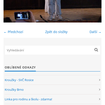
ENVIRONMENTÁLNÍ VÝCHOVA
FOTOALBUM
← Předchozí
Zpět do složky
Další →
ŠKOLNÍ DRUŽINA
ŠKOLNÍ JÍDELNA
ARCHIV
OBLÍBENÉ ODKAZY
Kroužky - SVČ Rosice
KROUŽKY
Kroužky Brno
NAŠE ÚSPĚCHY
Linka pro rodinu a školu - zdarma!