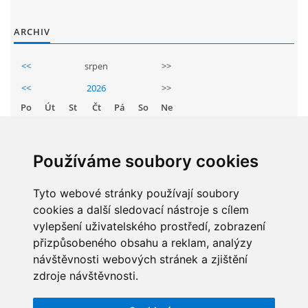
GDPR
ARCHIV
PŘEDŠKOLÁCI
<<
srpen
>>
<<
2026
>>
JAK MOTIVOVAT DÍTĚ KE ČTENÍ
Po
Út
St
Čt
Pá
So
Ne
1
2
REZERVAČNÍ SYSTÉM SPORTOVNÍ HALY
3
4
5
6
7
8
9
Používáme soubory cookies
10
11
12
13
14
15
16
ŠKOLNÍ PORADENSKÉ PRACOVIŠTĚ
Tyto webové stránky používají soubory
17
18
19
20
21
22
23
cookies a další sledovací nástroje s cílem
24
25
26
27
28
29
30
NEPOTŘEBNÝ MAJETEK
vylepšení uživatelského prostředí, zobrazení
31
přizpůsobeného obsahu a reklam, analýzy
návštěvnosti webových stránek a zjištění
NAUČNÁ STEZKA ZBRASLAV
zdroje návštěvnosti.
STATISTIKY
VOLNÁ PRACOVNÍ MÍSTA