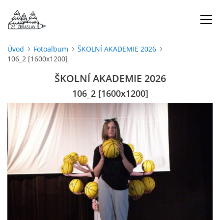
Úvod
Fotoalbum
ŠKOLNÍ AKADEMIE 2026
106_2 [1600x1200]
ÚVOD
ŠKOLNÍ AKADEMIE 2026
O NÁS
106_2 [1600x1200]
ŠKOLNÍ ROK
DOKUMENTY
ŠKOLSKÁ RADA
PROJEKTY