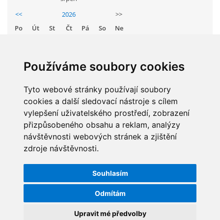
GDPR
<<
2026
>>
Po
Út
St
Čt
Pá
So
Ne
PŘEDŠKOLÁCI
1
2
3
4
5
6
7
8
9
Používáme soubory cookies
JAK MOTIVOVAT DÍTĚ KE ČTENÍ
10
11
12
13
14
15
16
Tyto webové stránky používají soubory
17
18
19
20
21
22
23
REZERVAČNÍ SYSTÉM SPORTOVNÍ HALY
cookies a další sledovací nástroje s cílem
24
25
26
27
28
29
30
vylepšení uživatelského prostředí, zobrazení
31
přizpůsobeného obsahu a reklam, analýzy
ŠKOLNÍ PORADENSKÉ PRACOVIŠTĚ
návštěvnosti webových stránek a zjištění
zdroje návštěvnosti.
STATISTIKY
NEPOTŘEBNÝ MAJETEK
Souhlasím
Celkem:
5830055
NAUČNÁ STEZKA ZBRASLAV
Odmítám
Měsíc:
62748
Den:
1205
Upravit mé předvolby
VOLNÁ PRACOVNÍ MÍSTA