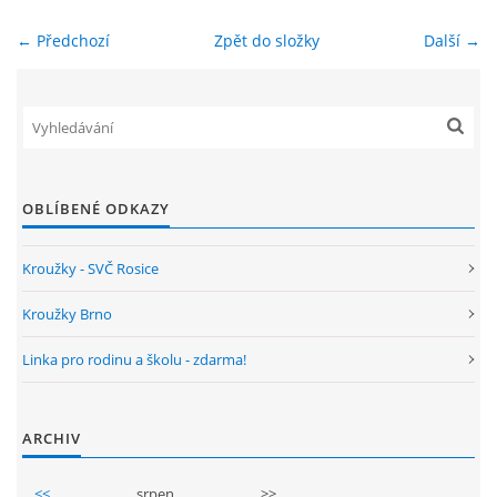
← Předchozí
Zpět do složky
Další →
ENVIRONMENTÁLNÍ VÝCHOVA
FOTOALBUM
ŠKOLNÍ DRUŽINA
OBLÍBENÉ ODKAZY
ŠKOLNÍ JÍDELNA
Kroužky - SVČ Rosice
ARCHIV
Kroužky Brno
Linka pro rodinu a školu - zdarma!
KROUŽKY
ARCHIV
NAŠE ÚSPĚCHY
<<
srpen
>>