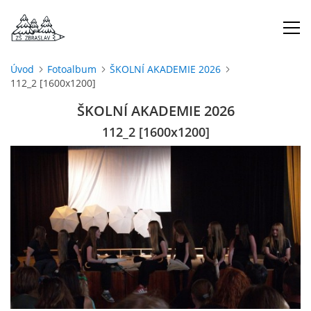
Úvod
Fotoalbum
ŠKOLNÍ AKADEMIE 2026
112_2 [1600x1200]
ÚVOD
ŠKOLNÍ AKADEMIE 2026
O NÁS
112_2 [1600x1200]
ŠKOLNÍ ROK
DOKUMENTY
ŠKOLSKÁ RADA
PROJEKTY