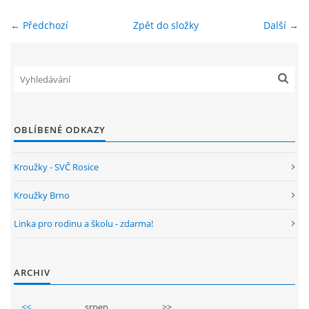
← Předchozí
Zpět do složky
Další →
ENVIRONMENTÁLNÍ VÝCHOVA
FOTOALBUM
ŠKOLNÍ DRUŽINA
OBLÍBENÉ ODKAZY
ŠKOLNÍ JÍDELNA
Kroužky - SVČ Rosice
ARCHIV
Kroužky Brno
Linka pro rodinu a školu - zdarma!
KROUŽKY
ARCHIV
NAŠE ÚSPĚCHY
<<
srpen
>>