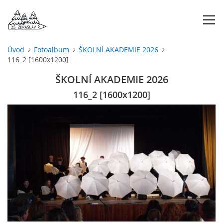
Úvod
Fotoalbum
ŠKOLNÍ AKADEMIE 2026
116_2 [1600x1200]
ÚVOD
ŠKOLNÍ AKADEMIE 2026
O NÁS
116_2 [1600x1200]
ŠKOLNÍ ROK
DOKUMENTY
ŠKOLSKÁ RADA
PROJEKTY