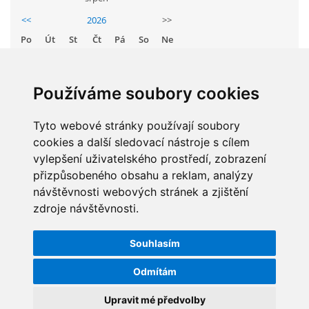
GDPR
<<
2026
>>
Po
Út
St
Čt
Pá
So
Ne
PŘEDŠKOLÁCI
1
2
3
4
5
6
7
8
9
Používáme soubory cookies
JAK MOTIVOVAT DÍTĚ KE ČTENÍ
10
11
12
13
14
15
16
Tyto webové stránky používají soubory
17
18
19
20
21
22
23
REZERVAČNÍ SYSTÉM SPORTOVNÍ HALY
cookies a další sledovací nástroje s cílem
24
25
26
27
28
29
30
vylepšení uživatelského prostředí, zobrazení
31
přizpůsobeného obsahu a reklam, analýzy
ŠKOLNÍ PORADENSKÉ PRACOVIŠTĚ
návštěvnosti webových stránek a zjištění
zdroje návštěvnosti.
STATISTIKY
NEPOTŘEBNÝ MAJETEK
Souhlasím
Celkem:
5830423
NAUČNÁ STEZKA ZBRASLAV
Odmítám
Měsíc:
62822
Den:
1241
Upravit mé předvolby
VOLNÁ PRACOVNÍ MÍSTA