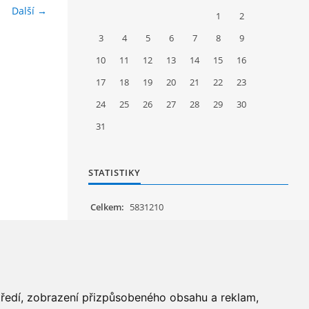
Další →
1
2
3
4
5
6
7
8
9
10
11
12
13
14
15
16
17
18
19
20
21
22
23
24
25
26
27
28
29
30
31
STATISTIKY
Celkem:
5831210
Měsíc:
62082
Den:
1200
Online:
19
středí, zobrazení přizpůsobeného obsahu a reklam,