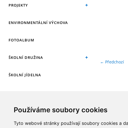
PROJEKTY
ENVIRONMENTÁLNÍ VÝCHOVA
FOTOALBUM
ŠKOLNÍ DRUŽINA
← Předchozí
ŠKOLNÍ JÍDELNA
ARCHIV
Používáme soubory cookies
KROUŽKY
Tyto webové stránky používají soubory cookies a dal
NAŠE ÚSPĚCHY