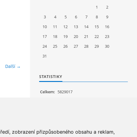
1
2
3
4
5
6
7
8
9
10
11
12
13
14
15
16
17
18
19
20
21
22
23
24
25
26
27
28
29
30
31
Další →
STATISTIKY
Celkem:
5829017
Měsíc:
63098
Den:
1137
Online:
27
středí, zobrazení přizpůsobeného obsahu a reklam,